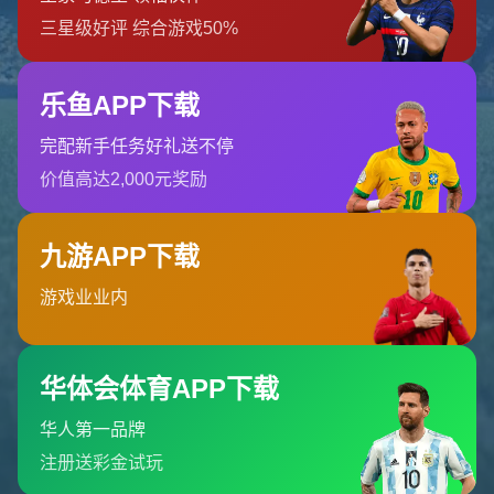
这场比赛不仅是对双方实力的检验，也为其他队伍提供了重要的战术启
示。**一方面，比利时的战略灵活性和心理素质值得其他球队学习。另一
方面，白俄罗斯的坚韧防守也为面对强敌时的战略部署提供了范本**。
通过这场比赛，**我们看到了足球比赛中瞬息万变的局势和球员们面对困
难时的应对策略**。比利时凭借其出色的技战术能力赢得了这场硬仗，而
白俄罗斯的表现则让人深刻铭记，胜利与失利之间只隔着一层纸，任何细
小的差异都可能成为最终的胜负手。
Copyright 2024
kaiyun-开云（中国）官方网站_KAIYUN SPORTS
All Rights by