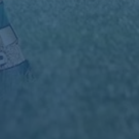
现**，将成为影响最终成败的关键因素。希望英