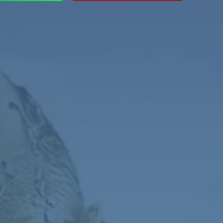
誉。这位利物浦后卫以**出色的传球能力和丰富的比赛
守拦截，为球队攻防转换提供了强有力的支持。
了一名能够在关键时刻稳定局面的球员。**在战
或基兰·特里皮尔（Kieran Trippier），
每当阿諾德出场时，球队的**胜率和防守成功率
补这一缺口，可能会显著影响他们的夺冠前景。