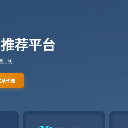
务
新闻中心
联系我们
官方宣布阿諾德受傷退出歐洲杯.
震惊的消息传来：*阿諾德因伤无奈退出这一足球盛宴*。这无