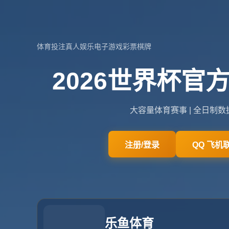
网站首页
关于我们
产品服
首页
>
新闻中心
**前言**
当全球球迷翘首以待欧洲杯的到来时，一则令人