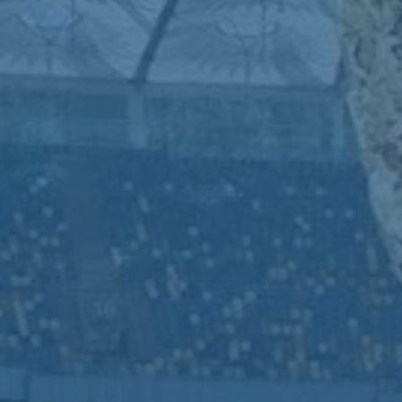
历史上，不少球队曾因关键球员的意外缺席而深受
种情况下，球队如何凝聚合力，运用团队的力量