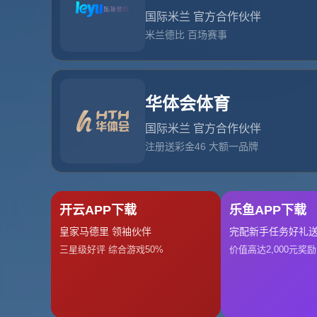
您详细解析这场激动人心的比赛，并探讨比赛中