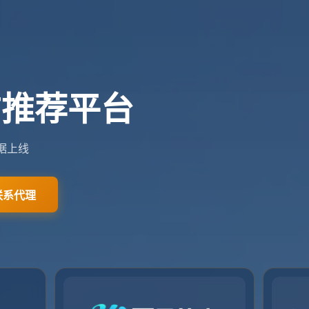
务
新闻中心
联系我们
36輪國際米蘭3-1羅馬 盧卡庫傳射B
射B罗破门**
3-1击败罗马，这一场比赛不仅展示了卢卡库的超凡技艺，也让