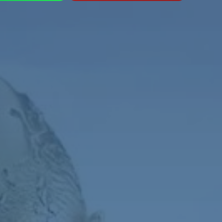
。**卢卡库**在比赛中的一次关键传球为国际
对方后卫的对抗中屡屡占得上风，也为队友创造