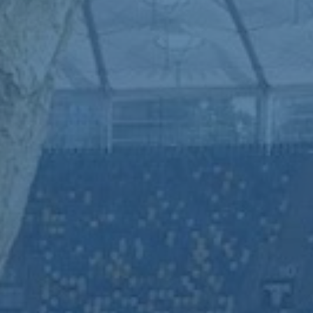
扩大到2-0。这一进球不仅显示了B罗的进攻能
。
库**和**B罗**的协作，让两人在比赛中不断
防御屏障。无论是面对罗马中场的渗透传球，还是