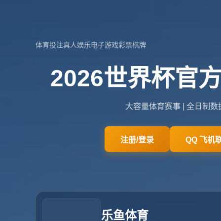
网站首页
关于我们
产品服
首页
>
新闻中心
薩哈：B
**薩哈：B費的性格是曼聯需要，同伴需要助力一
在足球世界里，球技与天赋固然重要，但**队员