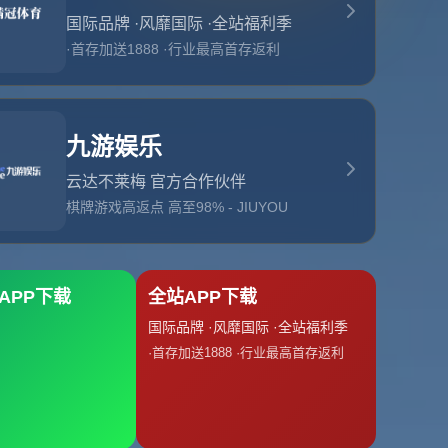
评论——“B費的性格是曼聯需要的”，不仅道出了