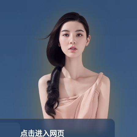
路風彩！.
容中，布鲁诺·费尔南德斯（B費）凭借其**独