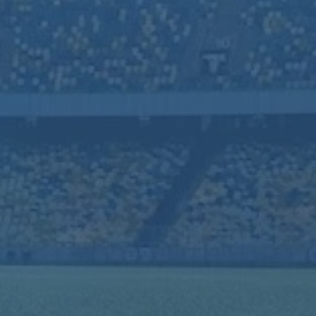
、果断的结束球以及掌控全局的能力，直接参与了
克·坎通纳，他们不仅是技战术的核心，更是精
角色的最佳人选。
費所展现出的那种**激励队友、全面驱动球队的能
成为曼联的重要支柱。
端的兢兢业业，到拉什福德在锋线上的出色发
更团结、更高效。
更是**球队精神层面的引路人**。曼联需要的