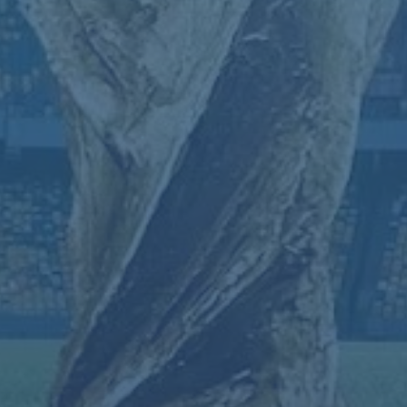
赛。当曼联迟迟无法攻破对方防线时，B費通过自己标志性的直传
准，更彰显了他不服输的性格和**激励他人的能力**。
煌的岁月中，队内领袖一直扮演着重要角色。从罗伊·基恩到埃里
够承担更大的责任，在意志层面引领球队，而B費无疑就是这一
袖气质和坚韧品格的“领路人”却极其稀缺**。薩哈特别提到，B
更衣室的激励方式，还是在比赛中主动承受压力，这种性格让B費
支持与默契的团队合作也是不可忽视的因素。从卡塞米罗在防守
出他真正的价值**。正如薩哈所说，B費可以带动全队，让他们
的性格都是曼联不可或缺的一环。他不仅在场上是一名组织核心，