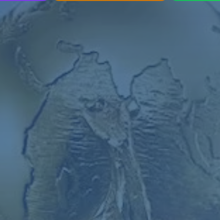
为了球队的主心骨。**而这背后除了他出色的球技，还有他那永不
动树立了榜样。
顺境还是逆境，他总是勇敢站出来带领球队前行。无论是在比赛中
于担当的性格**，正是曼联这样传奇球队恢复荣光所迫切需求的
响曼联。今年早些时候，曼聯在对阵巴萨的欧联杯淘汰赛中开局
传控与不懈的拼搏精神彻底振奋了士气。最终，曼联以惊险逆转