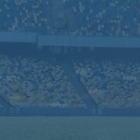
类似的例子还有2021年英超对战利兹联的比
多次关键进球。这样的表现不仅证明了他的技术水
### **薩哈的點評：指出性格的力量**
薩哈对B費性格的高度评价并非偶然。在曼联辉
神范畴的柱石。薩哈认为，当前曼联需要有人能
在现代足球中，有实力的球员很多，但**拥有领
力**，正是当下这支曼联所渴望的。无论是在
### **隊友的助力：奠定胜利基石**
当然，B費的成功不仅仅依赖于他自己。同伴的
挥，这些队友用他们独特的能力**帮助B費展现
### **性格的力量决定球队的上限**
无论是展现积极心态还是承担巨大的责任，B費