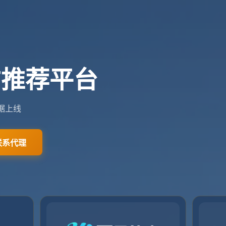
务
新闻中心
联系我们
費的性格是曼聯需要，同伴需要助力一
路風采！**
的性格与领导力**往往是球队成功的关键要素。而在曼联如今的阵