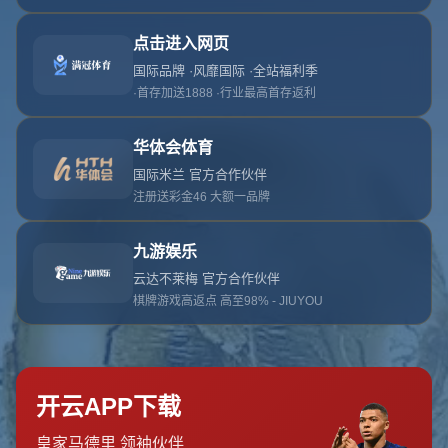
之間有時在場上缺乏默契，教練的戰術安排也未能完全貫徹。*這些情況
無疑與溝通的缺失密切相關。
紀律性和技術執行是高水平比賽中的重要環節，而溝通則是讓這些環節得
以落地的關鍵。一名優秀的教練不僅需要施行戰術，還需要了解球員的心
理、激發他們的潛力，並與球員建立相互信任的關係。同樣，球員之間也
需要保持交流與互補，以實現團隊整體戰術目的。
---
### **溝通失靈引發的問題**
1. **場上合作欠缺默契**
當球員和教練未能在日常訓練中建立起有效的溝通習慣，在比賽壓力下往
往會導致場上合作失誤。例如，某些被關注的比賽中，廣東球隊一次快速
反擊的機會因為球員之間的錯位和分工不明錯失良機，這種失誤的背後正
是隊內溝通不足的縮影。
2. **指令傳遞不清晰**