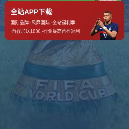
### **案例分析：三大領導球隊的成功之道**
參考其他頂尖球隊如*NBA金州勇士隊*或歐洲知名足球隊巴塞隆納，他們
之所以能長期保持高水平競爭力，不僅源於技術精湛，還在於他們內部的
溝通和配合。以勇士隊為例，無論是場上核心球星斯蒂芬·庫里還是教練
史蒂夫·科爾，他們都善於與隊友順暢交流、尋求共同支持。而巴塞隆納
則以內部團隊整合著稱，球員之間通過默契傳遞，幾乎能達到無聲溝通的
境地。這些成功案例表明，溝通能力是影響團隊表現的關鍵因素之一。
---
### **增強溝通的重要策略**
要改善廣東球隊目前的情況，關鍵在於建立有效的溝通橋梁，並提升整體
團隊的凝聚力和執行力。以下為一些關鍵策略：
- **常態化的內部團建**：幫助教練與球員建立更加融洽、信任的關係。
- **引入心理諮詢機制**：解決球員面對壓力時的心理問題，助其重新建立
自信。
- **多模式溝通訓練**：包括語言溝通和場上肢體信號的配合，使比賽更高
效流暢。
**結語**