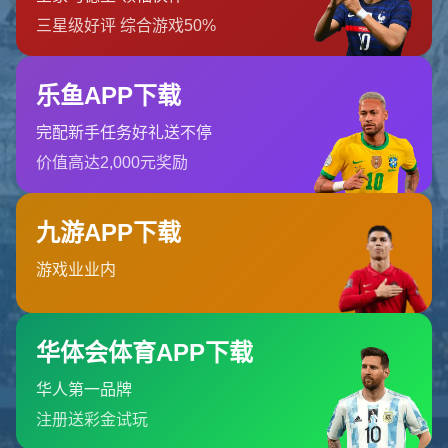
教練的戰術安排如果未能有效地傳遞到每一位球員個體，則可能導致場上
行動的分歧或延遲。报道称，有些球員在比賽中常常表現出困惑，這將直
接影響比賽的流暢性。
3. **球員情緒管理欠佳**
*心理層面同樣是溝通的重要範疇*。當球隊陷入困境時，球員與教練之間
如果缺乏溝通，可能導致個體情緒積壓和信心受挫，進一步拖垮整體士
氣。例如，某賽季廣東球隊核心球員在比賽中明顯出現心態起伏，錯失多
次關鍵罰球，這部分可以歸因於情緒管理的不足。
---