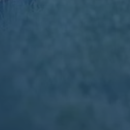
一個需要重建的球隊可能會增加風險，**甚至影
p）在執教多特蒙德期間，曾多次拒絕歐洲其他豪門
會。無論如何，**齊達內的高度專業和深思熟慮