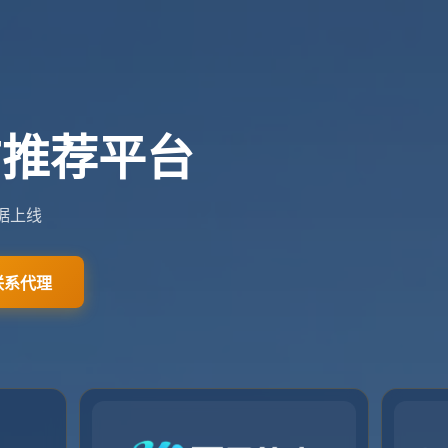
务
新闻中心
联系我们
前皇馬主帥齊達內拒絕馬賽執教邀請
抉擇之謎
ane），作為足球界的傳奇人物，不僅是前皇家馬德里主帥，更是場上