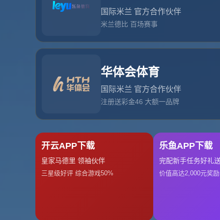
與低調而堅定的領導風格，讓他在執教生涯中戰
壇，也引發了外界對他未來執教計劃的無限猜想
---
### **為什麼是馬賽？法甲的豪門崛起夢**
馬賽作為法國國內最具歷史底蘊的球隊之一，擁
（PSG）抗衡，且在歐洲賽場上的表現也未能
其中的核心策略。
為什麼會選中齊達內？事實上，**齊達內是一
興期的馬賽來說，齊達內無疑是能帶領球隊邁向
---