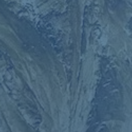
但齊達內的回應是果斷的拒絕。這背後的原因可能並非單一。
非常精細的規劃。同時，他始終對執教國家隊，特別是法國國家
國家隊的位置，成為不少人揣測的焦點。
市——馬賽的老死敵巴黎聖日耳曼。儘管齊達內從未以公開言論
的。此外，這樣的執教邀請未必能與他追求卓越的執教目標相匹