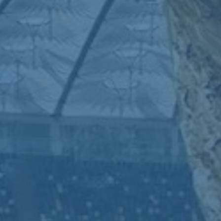
儘管馬賽展現出誠意並提供了可觀的執教條件，
1. **個人規劃與長遠目標**
據消息人士透露，齊達內對未來的執教選擇有著
來越受到外界關注，齊達內是否會寧願等待法國
2. **馬賽與巴黎的對立**
值得一提的是，齊達內出生於馬賽的競爭對手城
手勢力”代表，他對馬賽的接近程度或許是有限