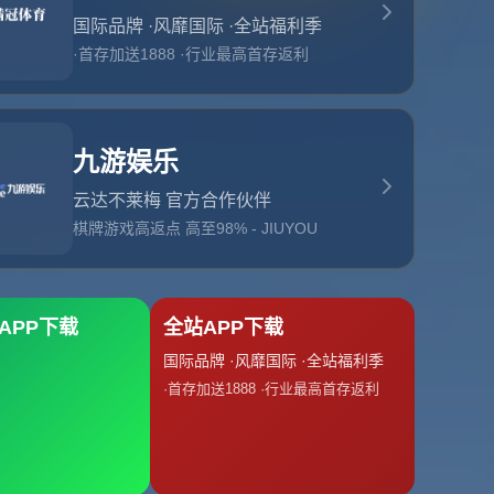
了法甲球隊馬賽的執教邀請。這一消息震驚足
球隊實力漸顯疲態，無法與巴黎聖日耳曼
打造一套全新的征戰模式，而請來知名教練便是
里三奪歐冠的壯舉證明極具說服力。對於正處於復