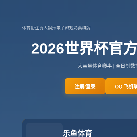
网站首页
关于我们
产品服
首页
>
新闻中心
### 齊達內拒絕馬賽執教邀請：前皇馬教頭的
**齊內丁·齊達內**（Zinedine Zid