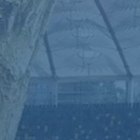
隊充滿興趣。隨著迪迪埃·德尚的執教穩定性越
表態過自己的偏好，但作為土生土長的馬賽“對
配。