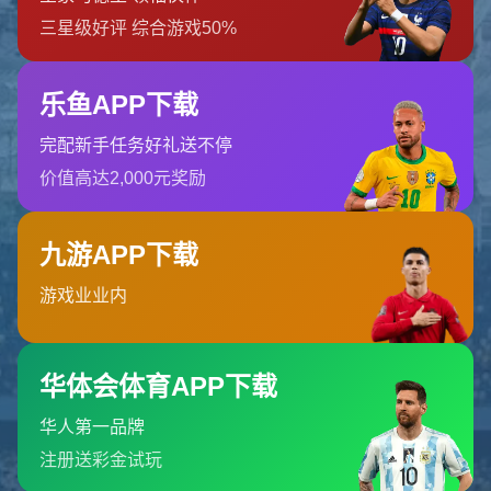
主的进攻模式让人耳目一新。在欧洲赛场中，这样的打法能够有效击破传
统豪门的防守壁垒，为球队打下扎实基础。
- **财政健康，为引援奠定基础**
与许多负债累累的俱乐部不同，那不勒斯近年来一直保持着财务状况的健
康。他们在转会市场上的精准决定，成功避免了大手笔却失败的冒险，为
下赛季冲击欧冠储备了更多财力。
### 成功案例：莱斯特城的警示与鼓励
如果说那不勒斯获得意甲冠军是一个传奇故事，那么放眼欧洲，那不勒斯
的计划似乎也能找到参考对象，比如**莱斯特城的欧冠经历**。莱斯特城
在2016年奇迹般赢得英超冠军后，同样试图在欧冠赛场上有所建树。然
而，由于后续引援不理想、战术调整不到位，以及球队经验不足，他们的
欧战征程并未取得特别突出的成就。作为对比，那不勒斯显然更有野心，
也更严谨。他们不会仅仅止步于一时的辉煌，而是瞄准长期竞争力的打
造。
### **欧冠目标：传统豪门的真正威胁**
尽管皇马、拜仁、曼城等传统顶尖球队依然牢牢占据欧冠的优势地位，但
那不勒斯令人耳目一新的风格，也成为撼动这些“欧洲大佬”的潜力股。从
战术多样性到团队中的新星，他们已经在过去几年的欧洲赛场上初露锋
芒。尽管欧冠奖杯从来都不是轻易得手的荣誉，但**拥有清晰目标与不懈
努力的球队，正是奇迹发生的温床**。
### 最后一跃——需要全队上下一心