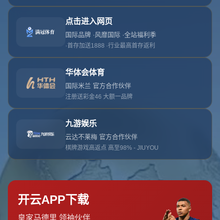
近年来，女性体育运动逐渐受到全球的关注，然而在某些领域，她们仍面
临着不公平的待遇。例如，在西班牙的顶级女子足球联赛中，低工资问题
曾一度导致大规模罢工。然而，这一局面近日迎来了历史性的转变——西
甲女足球员取消罢工，成功达成最低工资标准协议。这一协议的达成，不
仅标志着女性体育运动员权利的提升，也为其他领域的女运动员树立了积
极的榜样。
**背景与现状**