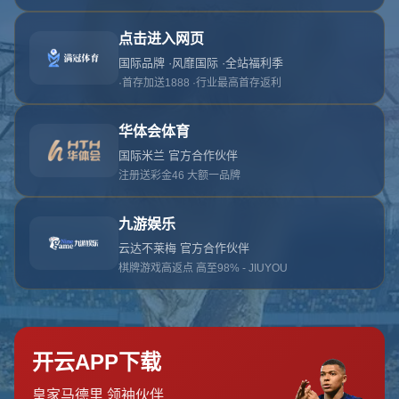
是战术体系中的关键一环。布羅亞，这位备受瞩目的中锋，近来在采访中
提出了一个颇具争议的话题：成果固然重要，但身为中锋，他切实感受到
进球的魅力和价值。
*布羅亞*的话引发了广泛讨论。现代足球强调团队合作，为了球队的胜
利，有时候中锋的位置需要更多地参与防守、做球而不是一味追求进球。
那么，究竟中锋应该如何平衡个人进球欲望和团队目标？
### 中锋角色的多元化发展
近年来，**中锋的角色**发生了巨大的变化。从传统意义上，球迷们期待
中锋如英超的阿兰·希勒、意甲的巴蒂斯图塔那样，能够一人扛起进攻大
旗，力扛对方后卫。然而，随着足球战术的发展，中锋逐渐被要求具备更
全面的能力。
布羅亞对此深有体会。他提到，“在球队的战术体系里，虽然我作为中锋
的职责是进球，但我同样需要在中场和后防线之间进行有效的连接。”如
法甲的卡瓦尼，他在巴黎圣日耳曼的时期就是一个典型例子，不仅能定位
射门得分，同时也能够积极回撤、组织进攻，为队友创造空间。
### 案例分析：布羅亞的战术转型
为了更好地适应球队的节奏，布羅亞正在不断调整自己的踢球风格。在过
去的一个赛季，他的助攻数有所增加，这显示出他正在逐步成为一名更全
面的球员。
以对阵切尔西的比赛为例，布羅亞在这场比赛中的表现非凡。他不仅打入
关键一球，还助攻队友，使得整个进攻线非常活跃。这场比赛的表现无疑
打破了外界对他只是"射门者"的刻板印象。
**“进球是我的天职，但助攻也让我感受到团队胜利的满足。”**布羅亞在接
受记者采访时曾这样说道。可以看出，他正在努力实现个人荣耀与团队成