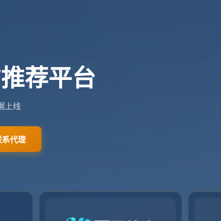
务
新闻中心
联系我们
2／23賽季歐聯杯小組賽第2輪比賽集
彩鏡頭燃爆綠茵場**