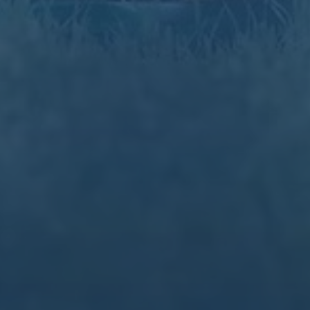
，虽然球队未能获胜，但迪巴拉整场比赛中的*精准带球与突破*引
代的地位。
。在与基辅的比赛中，这位比利时锋霸以两个头球破门向世人展
，让对手后防线无所适从。
人注目的数据，这些数字带给球迷*丰富的信息和话题讨论*。例如
平。这表明各支球队在更为开放的战术下**火力全开**，提升
成为夺冠赔率榜单中排名迅速上升的热门队伍。
个人表現，都让22/23歐聯杯小组赛第2輪成为了球迷热议的