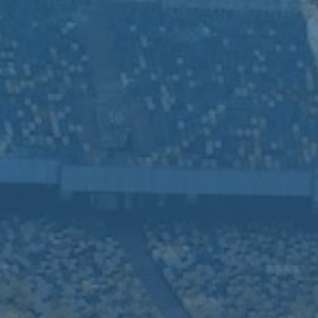
### 技战术对决：绿茵场上的脑力博弈
在欧联杯，比赛胜负往往不仅仅取决于球员的临
化占据主动。这场比赛中，费内巴切主教练采取
率边路突破*制造杀机，费内巴切最终以3-1大
同样值得称道的是中场控制与快速反击的交锋典范
息后，阿尔特塔果断换人并调动球队进攻宽度，
---
### 球员闪耀：不可忽视的关键之星
除了战术和整体比赛的精彩表现，*22/23赛