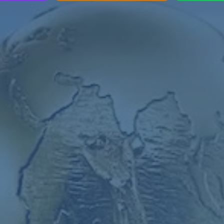
杯小组赛第2轮*的比赛于近期如火如荼地展开，各支欧洲劲旅为
独特魅力。以下，我们将围绕这一主题，为大家带来*一场场酣
2轮比赛中，这一特质再度上演。本轮令人印象最深的无疑是来自*芬
辛基的整体身价远不如罗马，但他们在防守端顽强抵抗，多次阻
位意甲豪门手中抢得一分，爆出了*当轮最大冷门*。
劲旅皇家贝蒂斯在本轮中迎战保加利亚球队卢多戈雷茨，依靠球队
前奠定出线优势。