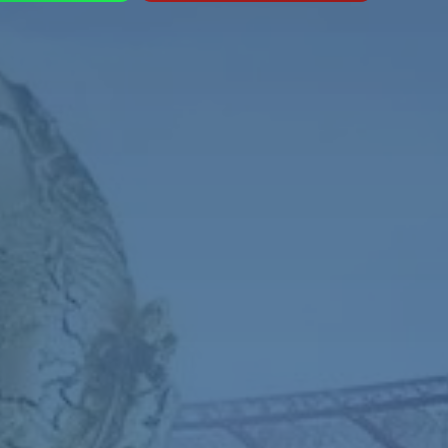
荣耀展开激烈角逐。这一轮比赛可谓看点十足，从技
畅淋漓的比赛回顾*，让你重新感受那令人热血沸
兰联赛*的赫尔辛基队（HJK），他们在面对*
止了罗马的锋线组合打破僵局。下半场一记*快速
核心费基尔在比赛尾段的*世界波破门*，以2-1