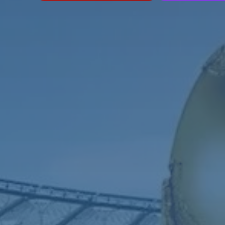
在足球愛好者們的期待中，*22/23賽季歐聯
战术运用到球员个人表現，无不彰显出欧联杯的
腾的瞬间。
---
### 爆冷与奇迹并存：小组赛第二轮的热门焦点
欧联杯从来不乏**黑马球队**的佳话，而在第
实力强劲的罗马*时展现了超强韧性。虽然赫尔
反击入球*更是成为经典案例，最终硬生生从这
与此相对，*传统强队*的表现也备受瞩目，西甲
成功拿下比赛，积累了小组赛*全胜战绩*，提
---