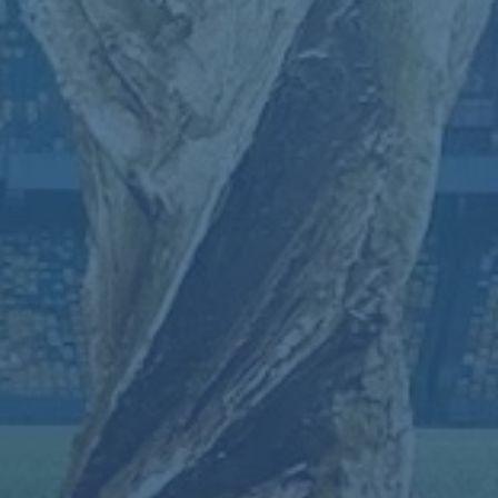
与此同时，这一交易对于其他英超豪门、尤其是曼联和切尔西等也将是一
场“间接打击”。此前，两队均对弗林蓬表现出极大兴趣，但拜仁若顺利签
下这位荷兰新星，将进一步巩固德甲冠军的竞技地位。这也对英超豪门提
出了新的挑战。
---
### **阿隆索的拒绝，拜仁的谋划**