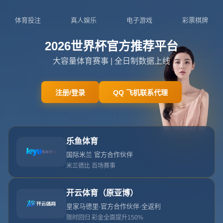
首页
>
新闻中心
网
站
法媒：阿隆索準備拒絕利物浦，或帶上弗林蓬轉投拜仁.
公
首
司
产
**法媒爆出劲爆内幕：阿隆索或拒绝利物浦，携手弗林蓬加盟拜仁**
近日，一则关于前西班牙球星、现任教练**哈维·阿隆索**的消息掀起足坛
页
的热议。据法国权威媒体报道，阿隆索疑似为了职业生涯发展，将**婉拒
介
品
新
利物浦的邀请**，并可能与荷兰后卫**弗林蓬**一同加盟拜仁慕尼黑。这
一消息无疑让欧洲足坛再度陷入转会风暴，也让球迷对拜仁新赛季的战略
绍
服
闻
联
部署充满期待。
---
务
中
系
### **阿隆索的教练生涯前景：为何选择拜仁而非利物浦？**
作为一名功勋卓著的中场球员，阿隆索的职业履历涵盖西甲、英超和德甲
三大顶级联赛。在退役后，他也在教练岗位上逐步崭露头角。时至今日，
心
我
他已被视为足坛最有潜力的新生代教练之一。而在这次动态中，阿隆索的
决定备受关注。
们
据相关报道，本次利物浦有意邀请阿隆索回归，不仅基于他在安菲尔德的
辉煌球员生涯，也是因为利物浦正在寻求攻守平衡的战术调整。然而，阿
隆索最终将目光投向了德甲霸主拜仁慕尼黑。