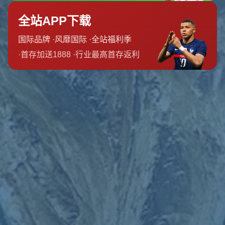
仁虽有帕瓦尔、马兹拉维等球员坐镇右边路，但他们的状态和风格并未完
全契合球队的战术需求。弗林蓬的速度与创造力将为球队提供更丰富的变
化。而阿隆索既是他的伯乐，也是对他最熟悉的教练，这也加速了这笔潜
在转会达成的可能性。
---
### **案例分析：球员与教练双赢下的多方博弈**
这一事件也让人联想到类似的教练-球员“绑定转会”案例。例如，在瓜迪奥
拉执教曼城初期，他便曾引入自己在巴萨的爱将蒂亚戈-阿尔坎塔拉，以
加快球队适应战术需求的进程。通过这种熟悉的组合，教练兼顾了打法延
续性与团队凝聚力。这一次，如果阿隆索成功联手弗林蓬，拜仁的右路攻
防体系在短期内得到加强已是大概率事件。