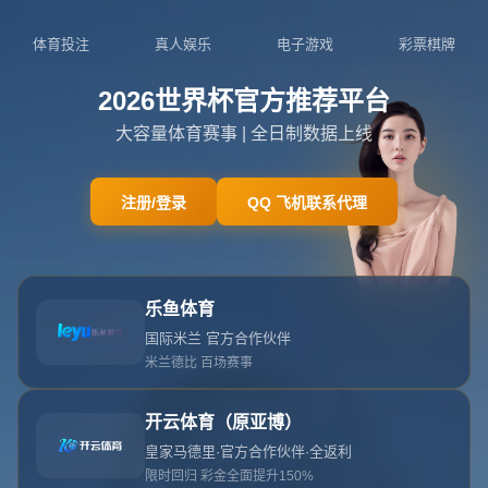
首页
>
新闻中心
网
站
三連敗無所謂 楊鳴自信稱球員不需激勵 以前也是在懸崖邊
公
翻身.
首
司
产
**前言：** 在竞技体育中，三连败可能是难以承受的，但对于某些团队和
页
教练来说，它反而成为激发潜力的契机。近期，杨鸣的一番言论引起了广
介
品
新
泛关注。他自信满满，称他的球员们并不需要额外的激励，因为他们曾多
次在悬崖边缘成功翻身。这种心态不仅反映了他对球员能力的信任，也引
绍
服
闻
联
发了我们对失败与成功关系的深思。
**文章主题：新生于困境——杨鸣的“无所畏”心态**
务
中
系
在体育竞技中，“三连败”往往是球队面临的最大考验之一。杨鸣的自信表
述并不是对失败的轻视，而是**对球队潜力深信不疑**。这位教练坚信，
陷入困境反而能使球队获得成长的机会。他认为，失败并不意味着终点，
心
我
而是重新调整和加强的契机。从历史来看，许多伟大的运动团队在低谷时
反而增强了韧性，从而取得长足进步。
们
**案例分析**：在NBA2006年季后赛中，迈阿密热火队曾面临0-2落后的绝
境。然而，在主教练帕特·莱利的激励下，球队奋起直追，最终逆转赢得
总冠军。莱利并没有过多责怪球队的失误，而是专注于提升球员的自信心