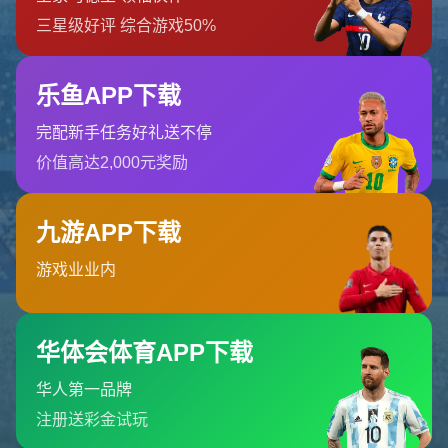
相比切尔西的全面爆发，阿森纳在本场比赛中暴露了不少问题。尽管此战
应对老对手，他们依旧延续了首轮的低迷状态。主帅阿尔特塔的阵容安排
和战术规划令人质疑。锋线缺乏有效组织，控球率虽达到60%，但转化为
威胁的有效进攻寥寥无几。
从防线上看，失球过程明显暴露了**阿森纳在关键对抗中的劣势**。面对
卢卡库的强势冲击，后卫只能被动防守，尤其是马里的表现堪称灾难。这
种对关键球员的无力应对，不仅是单场比赛的问题，更揭示了俱乐部在阵
容深度和质量上的缺陷。
### **图赫尔的切尔西：冲击冠军的强势之路**