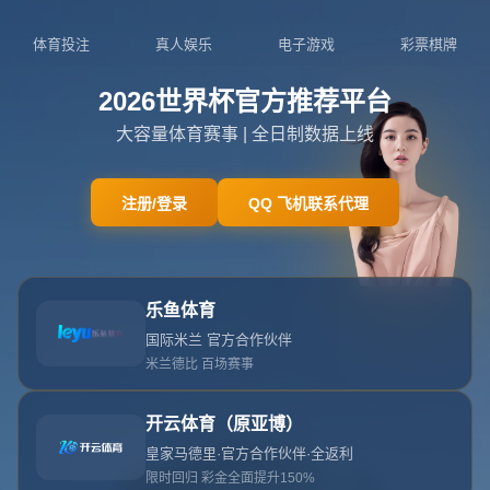
首页
>
新闻中心
网
站
耗時1097場！60歲莫耶斯憑歐會杯冠軍終斬獲主要賽事首
公
冠！.
首
司
产
**耗时1097场！60岁莫耶斯凭欧会杯冠军终斩获主要赛事首冠！**
页
足球界总是不乏传奇人物，但如大卫·莫耶斯这样经过漫长职业生涯，终
介
品
新
在高龄取得重大突破的教练，却是少见。他带领西汉姆联夺得欧会杯冠
军，这一成就不仅让球迷更加关注这位60岁的苏格兰主帅，还为他的职业
绍
服
闻
联
生涯画下了一个新的里程碑。本文将深入探讨莫耶斯如何通过坚韧不拔的
精神和战略才能实现这一壮举。
务
中
系
**长期不懈的坚持**
莫耶斯作为教练的职业生涯长达1097场比赛，在这条旅程中，他执掌过多
支英超及苏超球队。他以在稳固防守的同时建立进攻端的效率著称，而这
心
我
些特点也正是他在西汉姆联的执教过程中得以尽情施展的原因所在。在他
接手之前，西汉姆联在英超中的表现并不突出，而经过莫耶斯的不懈努
们
力，球队逐渐在英超中站稳脚跟，并在欧洲赛场中有所斩获。
**战略的成功实施**