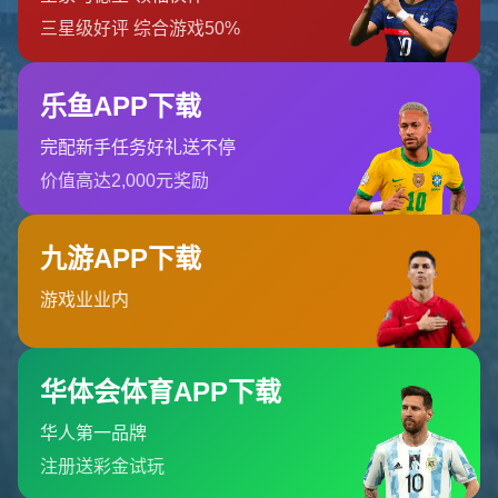
莫耶斯的用人策略是其成功的关键因素。他善于激励球员，帮助他们在比
赛中展现最佳的一面。例如，他给了年轻球员充分的信任，使得这些球员
在比赛中敢于承担责任，而他对经验老道的球员的使用也相当巧妙。**德
克兰·赖斯**作为中场的核心，在莫耶斯的战术体系中被赋予了更自由的场
上角色，而经验丰富的后卫在关键战役里则提供了可靠的防守。
**超越自我，实现突破**
对于大卫·莫耶斯来说，这场胜利来得并不容易，但正因为如此，这座欧
会杯冠军奖杯显得尤为珍贵。在执教生涯的晚期，他成功克服了此前在曼
联等大球队所遇到的困难，证明了自己的能力和决心。这种精神不仅影响
了他的球员，也深深打动了所有关注他的人。
**综上**，莫耶斯在60岁实现职业生涯的重大突破，用行动证明了**坚持
和信念的力量**。他在1097场比赛中的积累与反思，最终为自己和他的球
队赢得了应得的荣誉。西汉姆联的欧会杯胜利，无疑为足球界注入了一股
振奋人心的力量，而大卫·莫耶斯的传奇故事也将激励更多人走向成功。