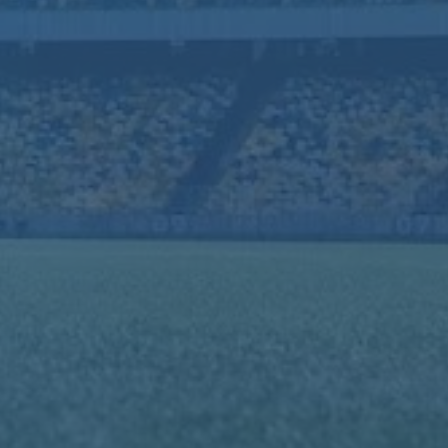
媒体宣传、社区活动以及校园足球等多种渠道，
国家，他们通过与教育体系结合，打造了一种从小
团队并结合中国球员的特点进行本土化改造。以德
的俱乐部渡过难关，同时促进场地设施、教练员
名足球联赛之一。
会的共同努力。在青训、联赛、足球文化、技战术