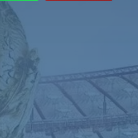
青训体系一直被视为国家队实力的基石，然而，
球水平。以日本为例，他们从上世纪90年代开始
，打造一个高水平且稳定的职业联赛显得尤为关
。以韩国K联赛为例，通过长期培养本土球员，