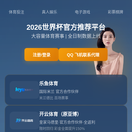
首页
>
新闻中心
网
站
曼城還缺個射門機器，會拉著巴薩追奧爾莫麼.
公
首
司
产
**曼城的锋线需求：奥尔莫成为潜在目标？**
随着足球赛季的不断推进，曾经风光无限的曼城，如今也在寻求进一步增
页
强球队实力的途径。尽管他们拥有强大的中场和可靠的防守体系，但在射
介
品
新
门环节似乎还缺少一个关键角色——一个如“射门机器”般的存在。这种情
况下，西班牙球星丹尼尔·奥尔莫自然成为了备受瞩目的目标，甚至引发
绍
服
闻
联
了人们思考：**曼城是否会拉着巴萨一起去追逐这名潜力无限的球员？**
*作为一支志在称霸欧洲的俱乐部，曼城总是不遗余力地寻找最具潜能的
务
中
系
球员。*他们在锋线上已经拥有了诸如埃尔林·哈兰德这样的青年才俊，但
足球比赛总是不可预测的，依旧需要更多的选择来确保稳定的进球输出。
而**奥尔莫**，这个出自巴萨拉玛西亚青训营并在德甲赛场上崭露头角的
心
我
年轻人，无疑是颇具吸引力的选项。
## **曼城锋线的现状与需求**
们
曼城一直以来以流畅的进攻战术和精准的传球配合闻名，但*有时候却缺
乏绝对的终结者*。当前的阵容中，尽管有斯特林、马赫雷斯等边路快
马，但从中锋位置上进行致命一击的能力还是有所不足。这一点在面对一