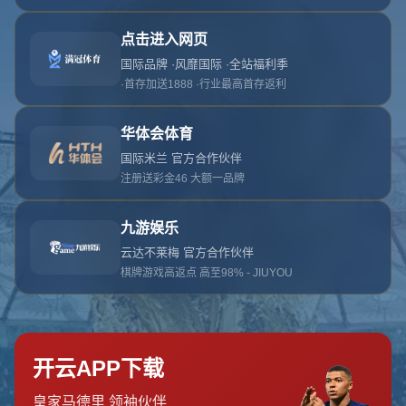
些铁桶阵的球队时尤为明显，若有一个如机器般精准的射手，无疑将极大
提升球队竞争力。
## **奥尔莫的潜力与吸引力**
**丹尼尔·奥尔莫**，无论是在莱比锡红牛还是西班牙国家队，都展现了强
大的个人能力和极高的足球智商。他不仅具有快速的反应能力，还能在复
杂局势下做出精准射门。或许还记得在最近的欧洲杯中，他为西班牙在关
键时刻屡屡建功，这些表现让他成为各大豪门关注的焦点。
## **巴萨的影响与曼城的竞争**
当然，谈到奥尔莫，就不得不提巴塞罗那。作为他的青训母队，巴萨一直
希望能将这一人才重新纳入旗下。然而，由于巴萨当前的财政状况以及球
队重建的复杂局面，使得对奥尔莫的追逐变得充满变数。
反观曼城，凭借雄厚的资金实力和明确的目标，显然在竞争中占据一定优
势。然而，奥尔莫的决策也会受到个人发展轨迹以及对未来的规划影响。
这个时候，曼城如果能展现出清晰的战术地位以及良好的发展前景，或许
可在与巴萨的竞争中脱颖而出。
## **案例分析：老问题，新对策**