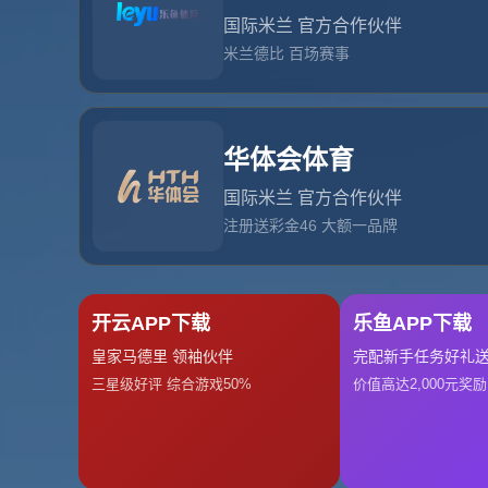
在比賽中表現出色，各自梅開二度，使球迷們再
舞台上展現的統治力和深厚的足球底蘊。**
**德國隊的強大攻勢**
從比賽一開始，德國隊便展現出無可匹敵的攻勢
隊奠定了良好的比賽基調。緊接著，穆勒和薩內
射正，傲人的數據反映出他們全場的積極狀態和