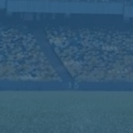
這場比賽的**大勝**，不僅僅由於對手的實
我們在接下來的比賽中繼續保持這樣的狀態，並