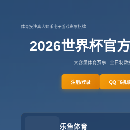
网站首页
关于我们
产品服
首页
>
新闻中心
世預賽歐洲區
**德國在世預賽歐洲區第9輪以9-0大勝列支敦
在世預賽歐洲區第9輪中，德國隊以一場震撼的