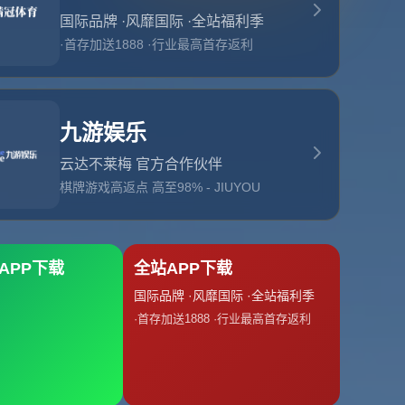
不僅僅是在於比分的懸殊，更是在於德國隊在世界
1分鐘，對方就因為犯規被罰紅牌，這也為德國
德國隊共計完成了多達27次射門，其中15次