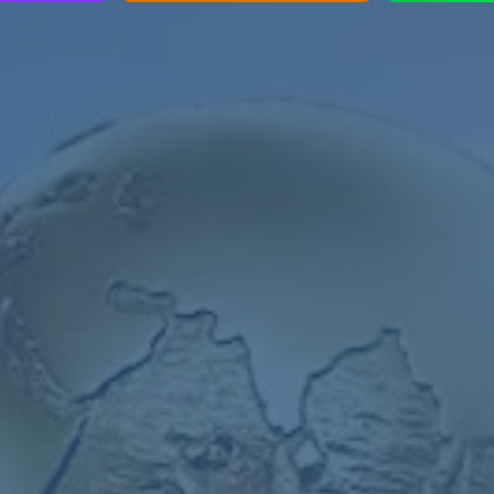
這場比賽中當之無愧的明星。兩位球員展現出的配合無間和射門能力，
無從下手。而薩內則充分發揮了他的速度和爆發力，多次突破對