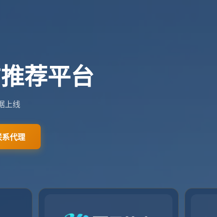
务
新闻中心
联系我们
第9輪德國9-0列支敦士登 穆勒薩內
士登，穆勒和薩內雙雙梅開二度**
9-0徹底碾壓列支敦士登，這場比賽不僅顯示了德國足球的強大