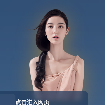
分別梅開二度.
實力，還讓兩位球星穆勒和薩內成為焦點。兩人均