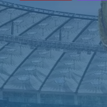
一、努涅斯薪资水平解析
据可靠消息，努涅斯目前在利物浦的年薪高达
7
最高薪球员的年薪也不过在
600万欧元
上下。也
然是一个巨大的挑战。米兰近年来一直致力于优