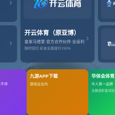
而利物浦前锋达尔文·努涅斯（Darwin Núñez）与AC
兰的财政政策？他的现有薪资在米兰几乎是顶薪级别，这让转会
构如何影响球员转会。