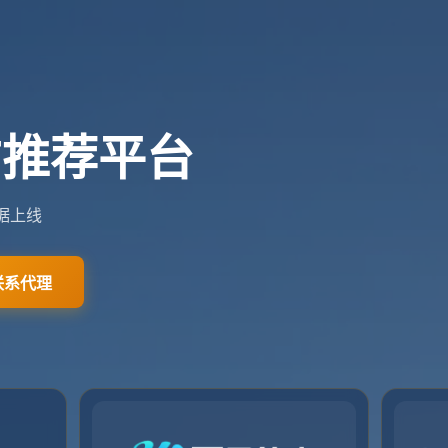
务
新闻中心
联系我们
涅斯薪资过高，米兰无法承担其顶薪