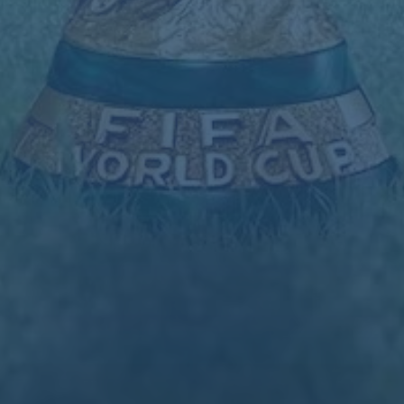
俱乐部更倾向于通过低成本引援或租借方式来补强阵容，而非一
奥
这样的潜力股，他们的薪资水平相对可控，同时为球队带来了
资体系格格不入。这种情况下，米兰管理层很难为了一名球员打
兰也是一个值得探讨的问题。努涅斯以速度和冲击力著称，但在
术型前锋，能够在狭小空间内完成配合和终结。努涅斯的风格或
题，米兰显然更愿意将资源投入到与战术体系契合度更高的球员
并不少见。以2019年国际米兰尝试签下曼联前锋卢卡库为例，
不调整策略，选择更具性价比的引援目标。同样，努涅斯的情况
也进一步降低了转会传闻的可信度。
论，但从现实角度来看，这更多可能是媒体的炒作或经纪人放出
从经济层面还是战术层面，都不是最优选择。球迷们在关注转会