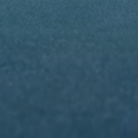
二、米兰转会策略的现实考量
AC米兰在转会市场上的操作一向以稳健著称。
为例，米兰成功签下了像
特奥·埃尔南德斯
和
莱
高达
8000万欧元
，其薪资需求更是与米兰的工
三、努涅斯是否适合米兰战术体系
抛开薪资问题，努涅斯的技战术特点是否适合米
会方面的效率不高。而米兰主帅皮奥利更偏好技
奏中，他可能需要更长的时间适应。结合薪资问
四、案例分析：类似转会失败的教训
回顾过去，类似因薪资问题导致转会失败的案例
高薪需求，谈判一度陷入僵局。最终，国米不得
下，不太可能为了一名薪资超标的球员冒险，这
五、市场传闻背后的理性思考
尽管努涅斯与米兰的传闻在球迷中引发了热烈讨
控、潜力巨大的年轻球员身上，而努涅斯无论是