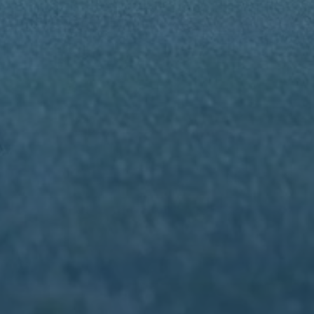
次性投入巨额资金和高薪合同。以近年来的引援
巨大的竞技价值。反观努涅斯，不仅转会费可能
破既定的财政规则。
利物浦的表现却时常受到质疑，尤其是在把握机
许更适合英超的高强度对抗，而在意甲的比赛节
身上。
尽管国米对球员本人极感兴趣，但由于卢卡库的
也可能重蹈覆辙。米兰在财政公平法案的约束
的烟雾弹。米兰的转会目标更可能集中在薪资可
传闻时，也需要更多理性分析，避免被表面的热