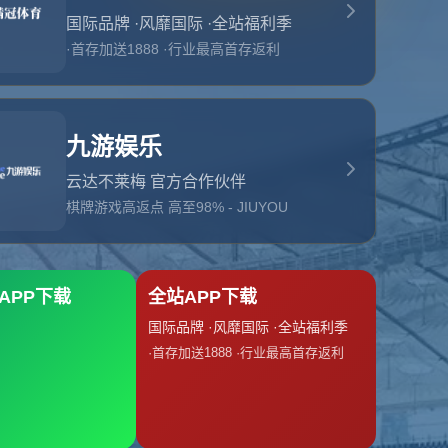
力一直是一個令人擔憂的問題。這直接影響到球