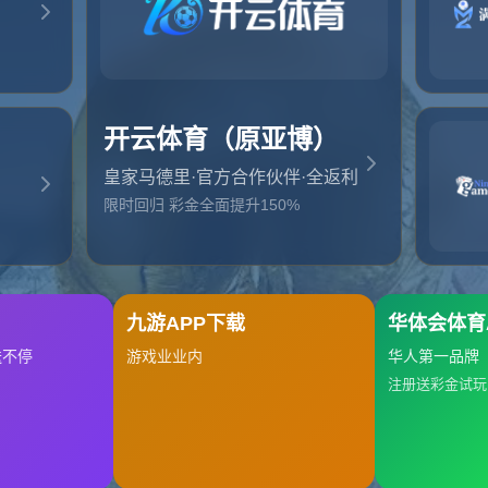
擁有豪華的前鋒陣容和穩固的後防線，但中場的組織能力和創造
直被認為是曼聯難以穩定贏球的主要原因之一。