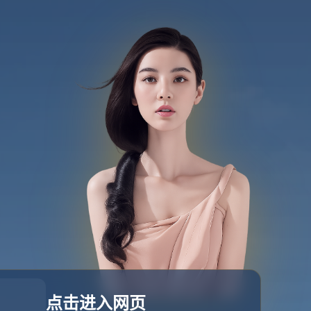
冬窗加盟.
盟曼聯。這一消息無疑令許多紅魔球迷振奮。那