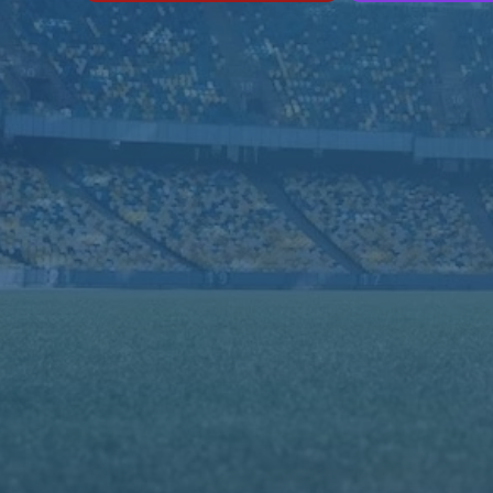
布羅佐維奇作為國米的中場核心，他的加盟將有
野可以有效地打開對手防線，為前鋒創造更多進
**關鍵詞：布羅佐維奇、曼聯中場、轉會補強**
**競爭優勢與實力分析**
在競爭激烈的足球世界中，頂級中場球員一直是
力*，能夠在整場比賽中保持穩定的表現。相比
舉個例子，當曼聯面對實力強勁的對手時，常常