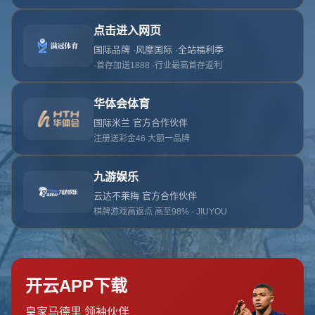
从数据上看，英超近几年的欧战成绩和全球收视率确实领先于德甲。英超
球队在欧冠中的表现更为稳定，而德甲除了拜仁外，其他球队的国际竞争
力稍显不足。这种背景下，欧文的观点并非空穴来风，而是基于对两大联
赛
整体实力对比
的判断。
凯恩转会的动机与潜在风险
当然，凯恩选择拜仁并非没有理由。作为一名渴望冠军的球员，他在热刺
多年未能捧起任何重要奖杯，而拜仁几乎每年都能确保德甲冠军，并有实
力冲击欧冠。转会拜仁，凯恩或许看到了更直接的夺冠机会。此外，拜仁
的高薪合同和稳定的球队环境，也为他的职业生涯提供了保障。
然而，欧文提到的风险同样值得关注。在德甲，凯恩可能会面临
比赛强度
下降
的问题。英超以快节奏和高对抗著称，而德甲的整体节奏相对较缓，