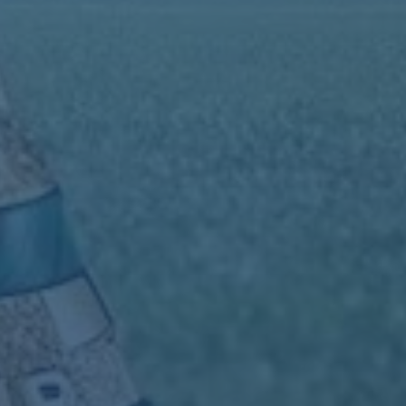
将问题逐步显性化 这既是一种风险暴露 也是一
强度 本次第十届中国足协执委会第六次会议之所
断的梯队参赛 在数年之内为职业俱乐部输送了多
动素材 也证明 当地方协会 俱乐部 学校与社
把零星案例转化为制度化路径