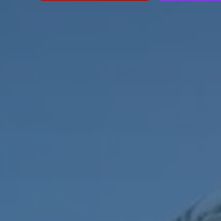
与尊重 本次执委会通过对于相关规章的修订与