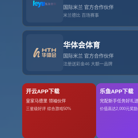
发展路径的再校准 对经历过成绩起伏 管理震荡
决策 决策怎么做 监督如何跟上 成为人们关注
的新趋势
一 会议折射出的治理主题 从管成绩转向管生态
从近年来中国足球协会的会议轨迹来看 一个明
会议上 无论是对职业联赛治理 构建青训金字塔
中国足球治理结构 这种转向意味着 足协不再把
这种治理思路上的变化 深层原因在于过去单点
筹码 但联赛基础管理 青训持续供给 财务监管
新思考 一个没有制度约束和长期规划支撑的成绩
二 制度建设成为主线 职业联赛治理迈向精细化
谈到“第十届中国足球协会执委会第六次会议召开
引发了广泛争论 但不可否认的是 若想让联赛真
理思路 在多个层面推进联赛治理精细化
一方面 对准入制度与财务监管的重视 有助于避
品牌和球迷信任 在会议中通过更严格的信息披露
账”的可持续发展模式
另一方面 在竞赛规则与纪律执行方面 会议强调
放大 引发公众对联赛公信力的质疑 只有让每支