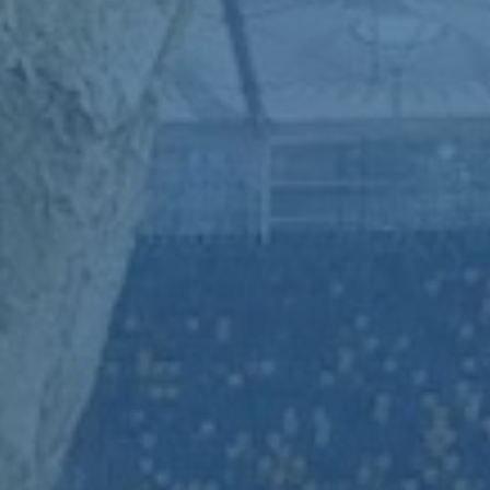
里表现优异的球员 无法顺畅进入职业梯队 或在文
力的学生球员能够在不放弃学业的前提下 接受更
”成为球员采访中的高频词 球员为讨薪被迫公开