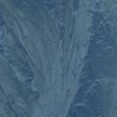
通通道” 过去校园足球与职业通道之间存在脱节 很多在校园体系
强调与教育部门协同 通过完善选材机制和多层级竞赛平台 让有潜
以避免单一出口带来的风险 同时增加家庭和社会对足球路线的信心
转换
表性的联赛案例 某些赛季中出现的俱乐部欠薪风波 一度让“欠薪