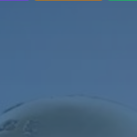
细化 目的正是让规则成为真正可依赖的行为边界