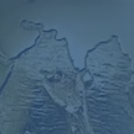
园足球几乎都是必谈话题 但从执行效果看 过去“重宣传 轻落地
再只是“口号必须出现的板块” 而是被当作衡量各级会员协会和
队数量 教练员配置 比赛机会与球员输送量纳入俱乐部评估体系 
部 在资源支持和政策导向上获得正向激励 这种引导方式既能鼓