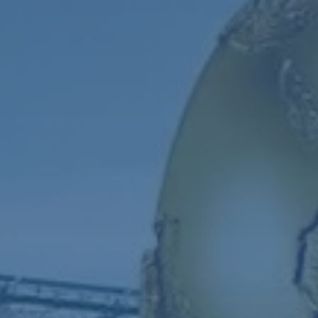
三 青训与校园足球 被再次推到战略高度
在任何一次关于中国足球的会议中 青训建设与校
会议的议程与讨论中 可以看到一个趋势 青训不
例如 通过制定更明确的青训考核标准 将青训梯
完整青训体系并持续向职业赛场输送人才的俱乐