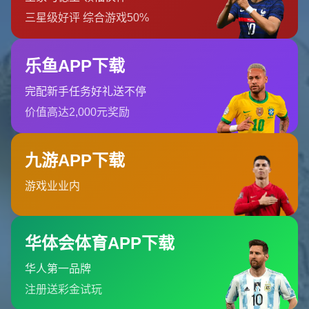
次执委会之所以被认为是一个新拐点，很大程度在于其对青训议题的重视
程度不断提升。近年来，不少地方足球协会与俱乐部尝试建立青训梯队，
但在教练水平、训练标准、升学通道、家长观念等方面仍面临诸多掣肘。
如果本次执委会能在青训认证体系、教练培养规划、校园与社会足球联动
机制方面形成更具可操作性的方案，将为接下来的十年打下方向性的基
础。
在这一层面上，案例非常典型。某省级足协曾联合当地教育部门，试点
“校队和俱乐部共建”模式：校方提供学籍与基础文化教育，俱乐部提供专
业训练和竞赛资源，通过统一考核体系实现双向评价。几年下来，虽然规
模不大，但已为本地职业队输送多名年轻球员。这种“小步快跑、边试点
边固化规则”的路径，完全可以通过中国足球协会执委会平台，总结经验
并在全国推广。
治理案例 反思问题并形成制度回应
任何一次重大执委会的价值，既在“部署什么”，也在“如何回应过去的问
题”。中国足球协会第十届第八次执委会前，相关领域的违纪违法案例已
引发广泛关注。某些管理者滥用权力干预比赛、公款私用、以权谋私，严
重损害了中国足球形象。这些案例既是警钟，也是推动改革的反面教材。
如果执委会只做简单的“态度表态”，而不在治理结构、权力边界、监督机
制上作出制度性调整，那么类似问题难以从根本上杜绝。
在实践中，一些国际足联与成熟足球协会的做法值得借鉴，例如引入更多
外部独立监督力量，对关键岗位实行任期制与轮岗制，建立公开透明的信
息披露机制，把重大决策、重要人事调整和联赛关键规则的制定过程适度
公开。本次执委会若能明确推动这一类改革，将意味着中国足球在“自我
净化、自我修复”方面迈出了更实质的一步。