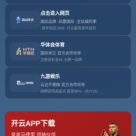
队 联赛初期不少队伍凭借相对充裕的投入和人员储备完成了强势起步 但
真正有资格冲击最终冠亚军的球队 通常具备几个显著特征 首先是稳定性
不轻易被单场失利拖垮节奏 其次是在面对直接竞争对手时的硬仗能力 在
所谓“六分之战”中拔得头筹 最后则是阵容结构合理 不只依赖个别外援或
核心球员 而是在攻防两端都能保持整体性表现 这一点在赛季后半段体现
尤为突出 有的队伍在密集赛程中逐渐掉队 而最终问鼎的队伍却在压力之
下展现出更强的控制力
以一个典型案例为例 某支夺冠热门在联赛前段一度大比分连胜 凭借犀利
进攻迅速占据积分榜前列 然而当赛程进入中段 面对同样志在冲甲的强手
时 他们暴露出防线不稳和心态起伏的问题 在一场关键的客场比赛中 这支
球队在上半场领先两球的情况下被对手连追三球 最终以憾负收场 那场失
利不仅让积分优势被迅速压缩 更重要的是动摇了球队的心理基础 与之形
成对比的是最终捧杯的冠军队 在多场同级别强强对话中都展现出极强的
逆风抗压能力 即便落后 也能够通过阵型微调和节奏变化 渐渐把比赛拉回
自己熟悉的轨道
2019赛季中乙联赛冠亚军诞生的关键节点 往往集中在下半程的短兵相接
当联赛进入白热化阶段 球队之间的差距已经不再局限于纸面实力 更重要
的是如何在密集对决中完成战略取舍 不少冲甲队开始学会“算账” 在体能
消耗极大的背景下 有选择地轮换阵容 保证对直接竞争对手时的最强出击
这是一种成熟的联赛思维 也是中乙总体职业化水平提升的一个缩影 在这
个过程中 冠军队往往能做到两点 一是对赛程节奏有清晰规划 二是教练组
敢于在局部放弃 以换取关键战役的最佳状态