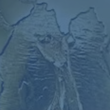
不只是紙面實力的對比 更是臨場調整和情緒管理的考驗 例如 當皇
適時換人 增強邊路衝擊或中路支點 這些細節都會讓本應一邊倒的
早回撤過深 被對手形成持續圍攻 也是一門高難度的課題
往往伴隨著截然不同的壓力曲線 對皇馬球員而言 這是不能出錯的
防守站位不當 被對手抓住機會 這些畫面很容易被媒體反覆回放並
是一種特殊的釋放機會 畢竟外界普遍預期他們會落敗 這反而讓球
保持整體隊形 利用前場一兩名速度型或身體素質出眾的球員承擔反
座城市與球場氛圍的巨大反差 馬德里作為首都 擁有現代化的伯納烏
的意義已經超越了比分本身 很多球員成長於小城小隊 在這樣的
像是巨輪駛入窄港 當地球迷會以極高的熱情迎接豪門來訪 主隊
切 會被賦予節日般的氛圍 看台上的吶喊與標語不僅是在激勵主隊 