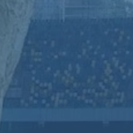
至更懸殊的比分 在賽季總結中常常只被當作正常結
皇家馬德里爭冠壓力巨大的階段 艾爾切頑強地逼平