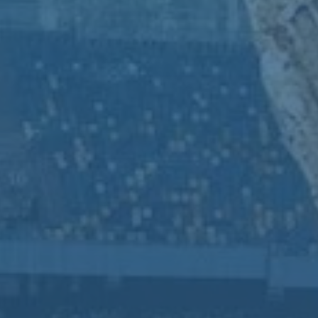
數據背後的故事 大比分與冷門的並存
回顧歷次交鋒 整體上 皇家馬德里 對 艾爾切 
果 一筆帶過 但如果深入研究會發現 在一些賽
對手 直接影響了積分榜走勢 這樣的冷門結果 