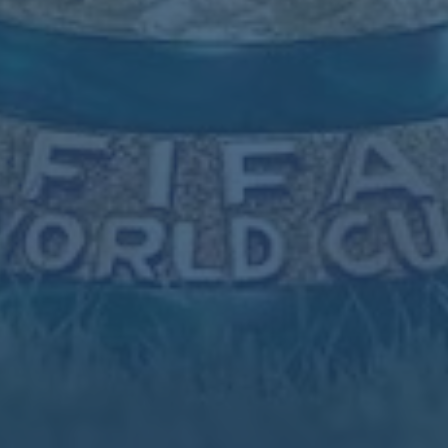
爾切 這種對決對豪門的重要性不在於話題熱度 而在於穩定積分與
 在遇到艾爾切這樣的對手時 皇家馬德里一般會希望通過快速建立
折 不僅積分受到影響 也會打亂整體輪換計畫
積分盤算中屬於 可能拿分但不能強求 的類型 如果能從皇馬身上
便如此 他們也不能放棄任何一場比賽的準備 因為在漫長賽季裡 