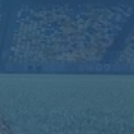
於 這些統計不能百分百預測比分走向 有時候 艾
不對稱 讓比賽在記憶中留下特殊標記
下發揮出色 很可能為自己贏得更大舞台的機會 轉
也可能在未來轉會談判中成為談資 因此 對艾爾
 主教練往往會在此類比賽中給部分替補球員更長
交出進球 助攻或關鍵防守數據 很可能獲得更多