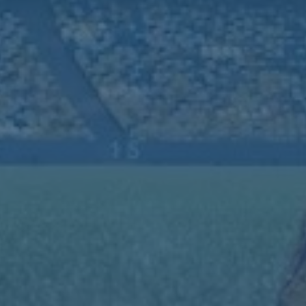
從數據層面看 皇家馬德里 對 艾爾切 的射門次
爾切在全場極少的射門中 命中率異常高 而皇馬
職業生涯舞台 小球員的大考場
對許多艾爾切球員來說 皇家馬德里 對 艾爾切
播畫面中 一名防守球員連續化解皇馬明星前鋒的
切球員來說 每一次對陣皇家馬德里 都兼具挑戰
而對皇馬球員 特別是年輕球員與輪換成員而言 
時間的出場機會 如果他們無法在相對弱勢對手面
信任
戰略價值 積分與節奏的調節器