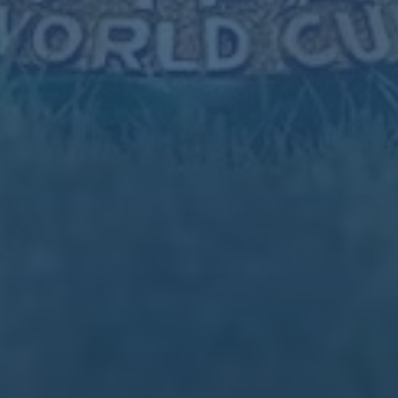
如果把一个赛季比作一本书，那么首轮比赛只是封面，而这场1比1的首战
却已经提前埋下足够多的伏笔。姆巴佩的跑位、罗德里戈的进球、马洛卡
的顽强、皇马后防的小瑕疵，都是故事线索。皇马真正追求的，并不仅仅
是每场比赛的胜负，而是在漫长赛季里构建一种高度稳定、又充满爆发力
的体系——既能让姆巴佩发挥出他在巴黎时期甚至更高的水准，又能保证
像罗德里戈这样的年轻球员持续成长，而不是被边缘化。
从这个角度看，这场平局更像是一道“开卷题”，考验的是安切洛蒂和教练