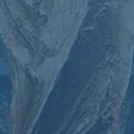
维尼修斯而言，这份关注既是压力，也是激励。
在这场比赛里，可以看出罗德里戈在进球后的庆祝既兴奋又略带释放情绪
的意味——这并非简单的“破门喜悦”，而更像是在向外界证明：即便“新王
驾到”，他依然能够用表现说话。这样的心理博弈，表面上看隐形，却足
以影响整个赛季的更衣室氛围。对于皇马来说，真正成熟的强队，并非依
靠单一超级球星，而是让每一名有能力的球员找到适合自己的话语权。从
这个角度看，这场1比1平局其实是一次气场重新分配的开始。
足球世界中不乏类似的案例：当一支豪门引进重量级球星后，短期内成绩
并不一定立刻起飞，甚至会遭遇令人意外的平局或失利。无论是早年的皇
马“银河战舰”，还是其他联赛的豪门，只要进行阵容结构层面的重大调
整，往往都需要经历一个微妙而漫长的适应期。此番西甲 皇马1 1马洛卡
姆巴佩联赛首秀罗德里戈建功，正可视作这种“成长中的波动”的一个鲜明
案例。
从数据与比赛画面可以推断，皇马在控球和射门次数上并不处于劣势，甚
至在场面上压制对手，但最终却只能收获一场平局。这种结果背后有两层
价值：其一，它让球队意识到，个人能力的堆叠不等于立刻形成整体压制
力；其二，它在心理上对球队形成了一种健康的紧迫感——任何对手都不
会因为你拥有姆巴佩就主动缴械。对于志在冲击西甲冠军乃至欧冠奖杯的
皇马来说，这样的早期提醒，未尝不是一种隐性的收获。