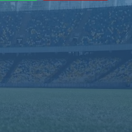
 强度和媒体关注度，都远超他在巴西时所经历
没有选择在风口浪尖时将他租借或出售，而是通过
中 俱乐部的耐心 球员的自我要求以及关键战中
。不同的是，皇马在处理维尼修斯问题上显得更
的方案，并辅以十亿欧元级别的违约金，这种组
可以把更多资源用在其他薄弱环节上，比如中场
种荣耀，而被视作重建时代的领军之一，更会强
赛季都必须维持高水准表现，任何状态下滑都会
一份更高标准的职业要求。
 风格和出身，天然适合成为品牌代言人和市场
亿欧元违约金，本身也附带着商业考量 一旦这
。这种竞技价值与商业价值的双向联动 是当代
，适合从左路发起突击，也能在中路和半空间串联
中场或另一名锋线队友创造空档;在面对高位压
然希望通过长期合约确保这套体系在数年内保持