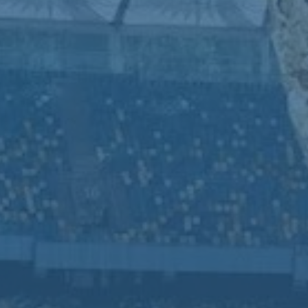
如果把安帅的173场皇马胜利视作一条长河，
欧冠淘汰赛中多次上演逆转好戏，让“伯纳乌奇
并不盲目大幅换人，而是先通过局部站位调整，
不被情绪拖着走，而是用理性引导比赛走向。
在联赛赛程密集压缩时，他同样能通过轮换与心
从这个角度看，这一胜场数字，更像是对他无数
安帅气质与皇马气质的高度契合
皇马历任主帅风格各异，有人以铁血著称，有人
部气质，做到了相当程度的统一。他极少在公众
带微笑，但这种平静背后，是对皇马必须赢球的
振。
正因如此，当他将胜场数推到队史第二时，外界