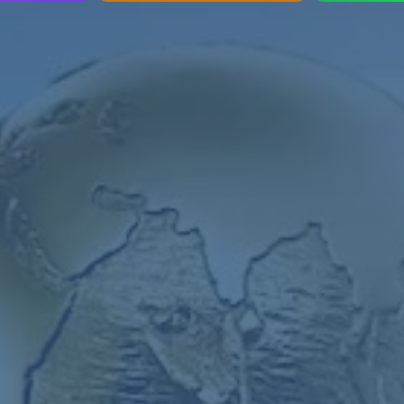
的第173场胜利时，这个数字本身不仅意味着又一场成功的90分
位温文尔雅的意大利教头，正式从“成功主帅”跨入“时代塑造者
着稳健、包容与细腻，将一支一度被认为完成换代的豪门，再次
战术设计，更关键的是他对皇马文化的理解和对更衣室气场的把
蒂执教皇马的两个阶段，构成鲜明对照：首次入主，他在C罗、
回归，他面对的是处在代际更替中的球队，要在莫德里奇、克罗
背后，是战术与人心双重维度的成熟统一。
是统计学层面的纪录，更是时间、环境和压力叠加后的综合体现
近极致的竞争力。安帅能够在多线作战中累积出173场胜利，
胜利的方式并不依赖单一战术模板，而是通过不断调整：曾经的
的老派教练，而是能与时俱进的智者型主帅。