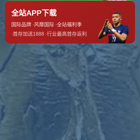
予“核心”名号的根本原因
数据之下的真实价值 不是只会“抢点的中场”
外界对贝林厄姆的初始认知 很容易被他一串串进球数据所主导 但如果把
视角拉长就会发现 他对皇马的价值远远不止“门前鬼魅跑位” 这一点 在多
场硬仗中体现得格外清晰 在面对高位逼抢时 他会主动回撤到双后腰身旁
通过背身拿球 转身摆脱和长驱直入帮助球队打穿对手第一道防线 当皇马
陷入阵地战攻坚 他又会通过不断变换接球点 拖动对方防线重心 为边路的
维尼修斯或罗德里戈创造单挑空间 换言之 他既是终结者 也是连接者 还
是节奏转换者 把这样多维度的作用压缩成“善于前插的中场”显然是低估了
他的影响力
心理与气质 19岁就学会在巴萨面前冷静庆祝
皇马对气质向来有着近乎苛刻的要求 而能成为“新王”的前提 并不仅仅是
脚下技术的华丽 更是在巨大压力下依旧敢于接管比赛的心态 贝林厄姆在
多场国家德比和欧冠焦点战中表现出的冷静 让许多老皇马球迷感到一种
久违的熟悉 当全场嘘声如浪潮般袭来 他不会刻意煽动情绪 只是用一次爆
杆 一次巧妙摆脱 或一次补时阶段的致胜球回应看台 这种处理方式 很容
易让人联想到过去在诺坎普进球后只是微微摊手的C罗 或在关键欧冠夜晚
总能站出来的拉莫斯 只是他以中场的身份完成了这种“精神接管” 这让“成
皇马第三人”的说法多了一层精神象征的意味
案例分析 国家德比与欧冠之夜的“多重考试”
如果将整个赛季视为一场长考试 那么国家德比和欧冠淘汰赛就是分值最
高的几张试卷 在这些场合中 贝林厄姆的表现常常呈现出三重层次 第一层
是及时站出来用进球改写比分 无论是远射 抢点还是禁区内冷静推射 他总