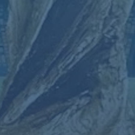
时代意义 从英格兰天才到皇马核心的双向背书
在更宏观的层面上 贝林厄姆的爆发 实际上完成了英格兰足球与皇马品牌
之间的“双向背书” 过去20多年 皇马的时代象征多来自西班牙 葡萄牙或南
美球员 而英格兰天才往往被质疑是否能够适应海外尤其是西甲的比赛节
奏和技战术要求 贝林厄姆不仅在短时间内打消了这种疑虑 更用高频稳定
输出和极高的战术执行力证明 英格兰球员同样可以在技术化程度极高的
联赛中扮演组织与终结一体的角色 对皇马而言 他为俱乐部打开了未来引
进英格兰球员的新想象空间 对英格兰国家队而言 他则在西班牙完成了一