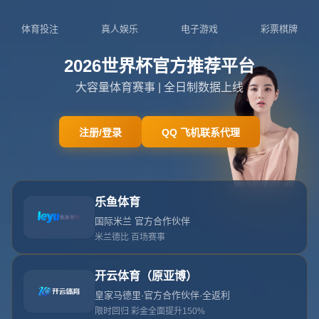
首页
>
新闻中心
网
站
贝林厄姆成皇马21世纪第三人&29年来首人
公
首
司
产
前言 贝林厄姆为何能在皇马“成王”
每一代皇马都有属于自己的旗帜人物 从劳尔到齐达内 从C罗到本泽马 无
页
数球星在伯纳乌点亮过银河 但能在加盟首季就被视为“球队命运节点”的球
介
品
新
员却屈指可数 贝林厄姆在皇马的横空出世 不仅让他被外界称为“21世纪第
三人” 更以中场球员身份成为自1995年后29年来首位在皇马完成如此级别
绍
服
闻
联
统治力的新人 这并不仅是数据层面的耀眼 更是战术气质 竞技心态和时代
背景多重叠加后的结果
务
中
系
心
我
们