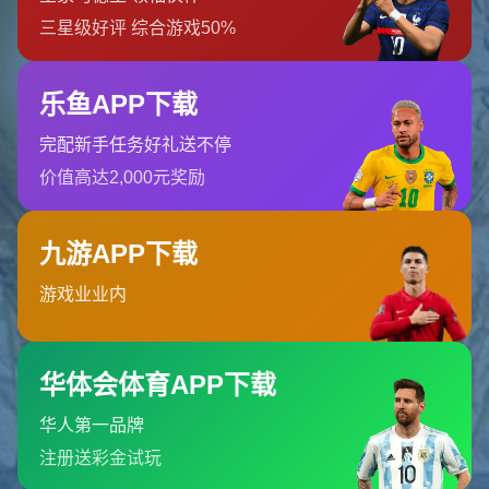
典型案例对比 轻重一线之间的巨大差别
足球历史上 不乏因为伤情评估偏差而延误治疗的例子 某些球员在初诊时