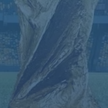
預測的戲劇性。也正不少球迷會在賽程表出爐時特意標記這一對戰組合，
期待看到意料之外的劇本。
回到球迷視角，皇家馬德里 對 貝迪斯遠不止比分與排名上的博弈。對皇
馬球迷而言，戰勝貝迪斯意味著在爭冠道路上完成一道「必答題」，任何
閃失都可能讓整個賽季的目標變得複雜；對貝迪斯球迷來說，能在伯納烏
或在主場面對豪門時拿分，往往堪比一場「小型決賽」。許多支持者會記
住某一次最後時刻的點球撲救、一次在禁區外驚鴻一瞥的世界波，甚至是
一名老將在傷停補時階段的關鍵解圍。這些碎片化的情景在記憶中拼接，
最後構成了他們對「皇家馬德里 對 貝迪斯」這一主題的情感投射。
從聯賽整體格局來看，這樣的對決同樣具有風向標的意義。當皇家馬德里
在與貝迪斯的交鋒中表現出強勢且穩定的控制力，往往預示著球隊在整個
賽季的狀態良好，能在對陣中下游球隊時保持高勝率，從而在爭冠競賽中
掌握主動權；而當貝迪斯能頻繁在對陣皇馬的比賽中拿分，甚至在關鍵輪
次完成爆冷，則常被視為聯賽整體競爭水平提升、中游球隊實力上漲的信
號。某種意義上，皇家馬德里 對 貝迪斯這類看似「非傳統豪門對決」的
碰撞，構成了西甲聯賽內部競爭力是否均衡的觀察樣本。
進一步從心理層面剖析，這種對決還關乎壓力管理與臨場決策。皇家馬德
里在主場面對貝迪斯時承受的是「必須贏」的無形壓力，任何平局或失利
都可能引發媒體與球迷的巨大反應。這種情況下，主教練在選擇首發陣容
和輪換安排時更加謹慎，往往傾向於啟用經驗豐富的球員，以確保比賽節
奏不至於失控。貝迪斯則在心理上更接近「放手一搏」，他們能在較小壓
力下釋放更多創造力，敢於在中場進行冒險傳球，也敢於在邊路發動一對
一的突破。這種心態差異有時會在短時間內扭轉場上局面 —— 當皇馬因
久攻不下而急躁時，貝迪斯的冷靜反擊就有了更大的成功率。