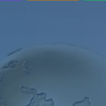
致命问题。