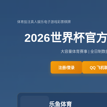
网站首页
关于我们
产品服
首页
>
新闻中心
TA-
安切洛蒂的两难选择 皇马防线补强与“零引援”博
当今欧洲足坛，极少有豪门像皇马这样，在转会