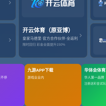
的伤病和轮换压力。从目前的操作节奏来看，皇马今夏极有可能不
，而是出于现实考量。皇马最近几个赛季在中后卫位置频繁遭遇
洛蒂清楚，如果球队要在西甲和欧冠双线冲击冠军，单凭现有中
成熟中卫，来完成阵容结构的最后拼图。
一定轮换，但中卫位置因为风险极高，一旦战术体系对单个球员
争，还能够在战术上给予主帅更多调整空间，比如在面对高位逼
绸缪”。
上的决策显得尤为冷静。皇马今夏可能不会再买人的信号，并不
步完成了从“巨星堆砌”到“结构化阵容”的转型，在维持竞争力
素。即便俱乐部经济基础雄厚，也不能无限制引援，否则长期来
卫，可能会挤压年轻球员的成长空间，破坏此前几年“以青训和
体节奏。
的分歧，实际上是对“风险边界”的不同理解。乐观的一方认为
再加上一些有潜力的年轻人，足以支撑整个赛季的需求。而谨慎