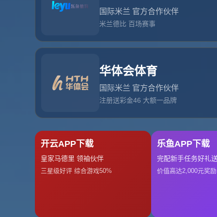
希望引进一名中卫，以应对漫长赛季中可能出现
矛盾显得格外尖锐，也成为外界讨论的焦点。
一 安切洛蒂为何执意要中卫
从技战术角度看，安切洛蒂的诉求并非“奢望”
期缺阵，都给球队防线稳定性敲响过警钟。安切
暴露深度不足的隐患。他希望在夏窗再补进一名
更重要的是，安切洛蒂习惯在高强度赛季中采取
一个具备即战力的新中卫，不仅可以提高阵容竞
对不同对手，这是安帅长期执教经验带来的“未雨
二 皇马高层的克制与大局观
与安切洛蒂的谨慎相比，俱乐部高层在转会市场
营策略出发，做出的综合判断。近年来，皇马逐
词。
财务与工资架构的平衡是皇马高层高度重视的因
金引进多名核心球员的前提下，继续投入高价中
资源最大化，而非因为主帅的一时需求就改变整
三 阵容深度与风险评估的拉扯
从阵容配置的角度来看，安切洛蒂与俱乐部之间
卫甚至后腰球员在紧急情况下也可以客串中卫，