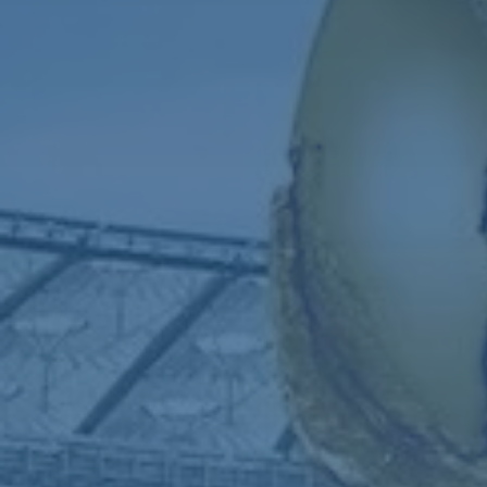
这种拉扯其实并不新鲜。类似场景在其他豪门身
战绩下滑。案例说明，在漫长赛季里，体能消耗
切洛蒂坚持要求新中卫，则是在确保自己在任何
四 年轻中卫与战术试验的机会窗口
如果皇马今夏真的不再买人，那么一个直接的后