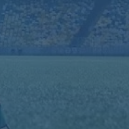
表现后 对他产生了明显好感 认为他理应获得更
迫下 选择经验更为丰富的库尔图瓦才是更稳妥的
更理性的一面 球迷开始从情感支持 转向讨论转会