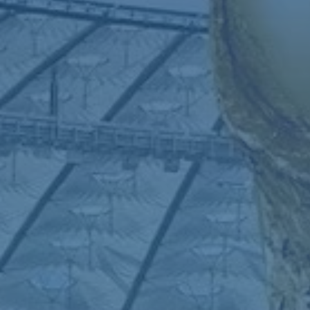
五 案例映照 门将职业路径的分叉口
如果把视野拉宽 类似卢宁这种处境的门将在近
赛拿到国家队号召力和更高市场身价 也有人固
一个典型案例是 曾在豪门担任替补的门将离队加
高度依赖实战感觉的角色而言 稳定出场时间往往
离队 虽然履历光鲜 但巅峰期被大量浪费。