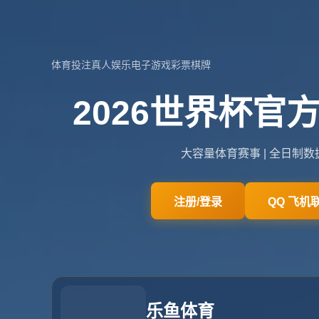
网站首页
关于我们
产品服
首页
>
新闻中心
马卡-
马卡曝卢宁离队风波 皇马3000万欧标价背后的
当一家豪门为一名门将标出3000万欧元价码