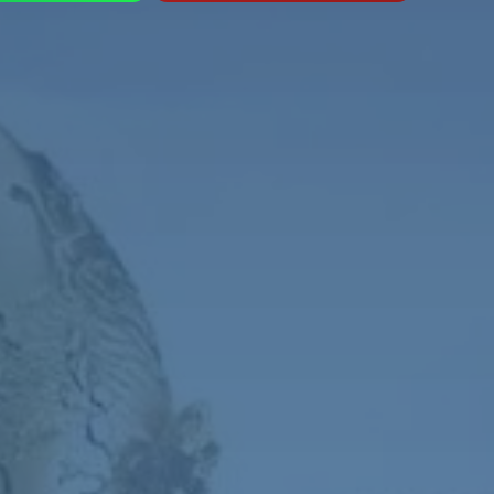
在为他设计下一阶段的竞技平台。经纪人不只是信
言文化适应成本等。
度与荣誉含金量相对受限 若是英超中游甚至欧战
严苛考验 此时 经纪人必须在发展空间 与 风险
 观察报价情况的可能 此时经纪团队一方面要持续
生存 这种平衡能力 正是顶级经纪人在复杂博弈
阵容规模控制 三是对未来接班人储备的长期规划
意义上的“平等竞争” 最终往往演变为一人稳定
放人离队并获取一笔可观转会费 其实是一种相对
或用于补强其他位置 或用于未来门将接班人的再
瓦状态一旦恢复到伤前水准 卢宁离队的竞技损失在
义上说 卢宁的去留 既是对当下资源的取舍 也是