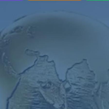
” 但在现代足球的话语体系里 更准确的表达应该是 经纪团队正
联赛风格 球队防守体系 主教练用人习惯 本土门将地位 甚至是语
悉的联赛环境和稳定的一号门将位置 但球队争冠前景有限 曝光
烈的对抗舞台 但随之而来的 是对门将出球能力和高空球处理的更
 若皇马对卢宁仍持一定保留态度 不排除在窗口初期“试水市场”
皇马彻底撕破脸 否则一旦转会受阻 球员仍需回到俱乐部环境中
盾的交汇点 一是库尔图瓦回归后的门将排序 二是队内工资架构与
水准的门将长期共存并不现实 因为门将位置的轮换极难做到真正
政公平原则和薪资结构留出空间 那么在认可卢宁价值的前提下 
赛经验的门将资源并不泛滥 如果通过这笔交易换回3000万欧 
何在竞技稳定性 与 资产运营之间取得平衡 对皇马而言 库尔图
波动 他们就需要再次面对“替补门将质量”这一老问题 从这个意