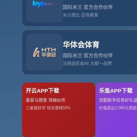
一面镜子。围绕“马卡 卢宁经纪人在为他找下家
转会市场估值体系之间复杂而精细的博弈。
一 从替补到主力的现实落差
卢宁加盟皇马之初，被视为极具潜力的门将储备
景下获得了较为稳定的上场时间，也呈现出颇具
在一线豪门担任主力门神的能力。问题在于，当
轮转会风波的现实背景。
从球员发展角度看，门将位置的特殊性决定了轮
位正值职业上升期的门将，如果继续在豪门做替
职责的体现，也是球员对职业规划的主动选择。
二 3000万欧的标价 是信心还是阻碍
从市场视角来看，3000万欧对一名尚未在顶
这一价格本身就蕴含着多重信号。一方面，它体
是典型的“豪门起价逻辑” 以略高于市场中位数
这就形成了一个微妙的平衡点 一旦潜在买家认为
本的球队 这类价格更是司空见惯 但对于那些确
加浮动条款 附带表现奖金等折中方案
换句话说 这笔定价既是门槛也是滤镜 皇马用30
为卢宁未来的落脚点设置了一道质量筛选 只有