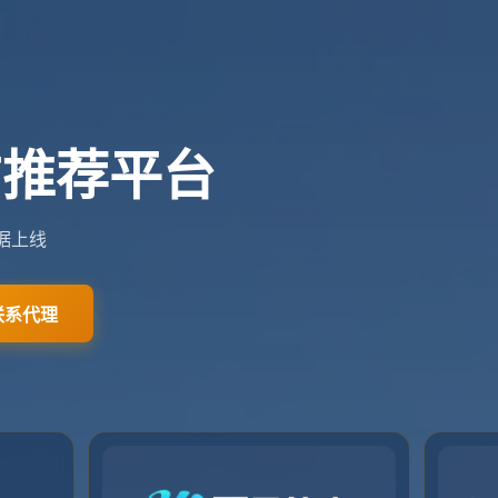
务
新闻中心
联系我们
卢宁经纪人在为他找下家 皇马要价30
博弈启示
，当一家权威媒体披露其经纪人已经在积极“找下家”，这不再只是