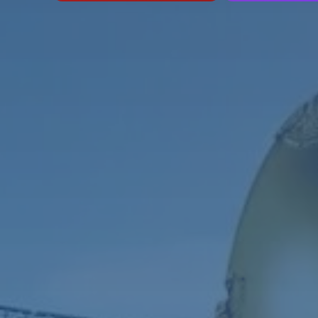
三 经纪人的角色 从“找下家”到“设计平台”
在马卡给出的叙事中 经纪人正在为卢宁“找下家
息中介 更是职业规划师 要综合考虑多重因素 
例如 若有西甲中上游球队出价 他们可以提供熟
级别球队加入竞争 他们能给出更高的薪资和更激
系数之间做出权衡 然后与球员本人反复沟通。
值得注意的是 经纪人对转会节奏的把控同样关键
放出球员渴望主力位置的信息 另一方面又不能与
中展现专业性的地方。
四 皇马的门将战略 留与放之间的豪门难题
站在皇马的角度 卢宁问题其实是多个结构性矛
在绝大多数豪门的经验中 同时让两名具备主力级
首发 另一人出场零碎且情绪波动。
因此 皇马若希望避免更衣室潜在矛盾 同时为财
理性的选择。尤其在当前转会市场中 年轻且有大
投资 都符合现代俱乐部运营的逻辑。
然而 这也带来一个更深层次的问题 豪门究竟如
短期内可被接受 但一旦未来出现伤病反复 或状态
对未来风险的一次下注。