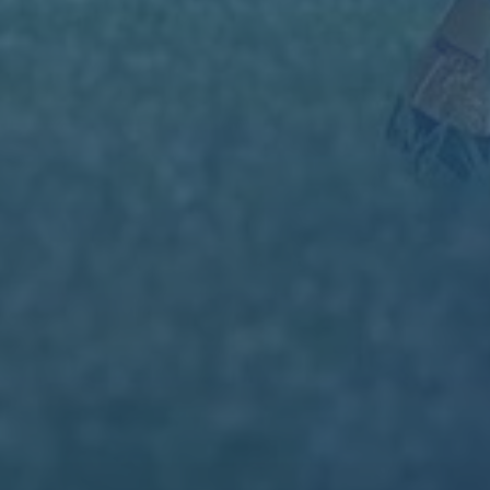
费 是否合理 经纪团队 是否专业 以及俱乐部在
可以预见 无论卢宁最终去留 这一阶段的风波
界级门将 人们会重新审视 这笔3000万欧是