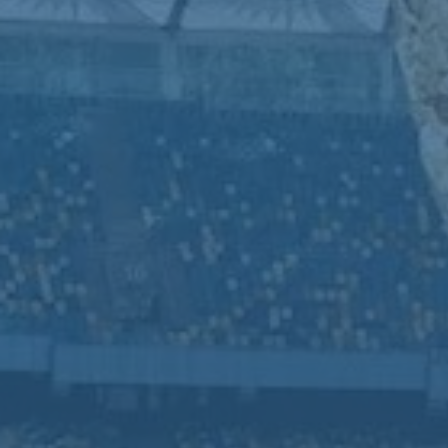
卢宁目前所处的节点 正是这种职业路径分叉口的
选择转会 则必须承担环境变化带来的不确定风险
价 这也是为何经纪人现在积极“找下家”的同时 更
六 市场与情感之间 球迷视角的复杂心态