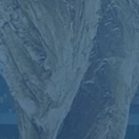
典型时刻 继续留在皇马 他可以享受顶级训练环境和豪门身份带
 然而一旦选对平台 并真正成为一支有竞争力球队的一号门将 他
在努力寻找一个“对的项目” 而不仅仅是“高价买家”。