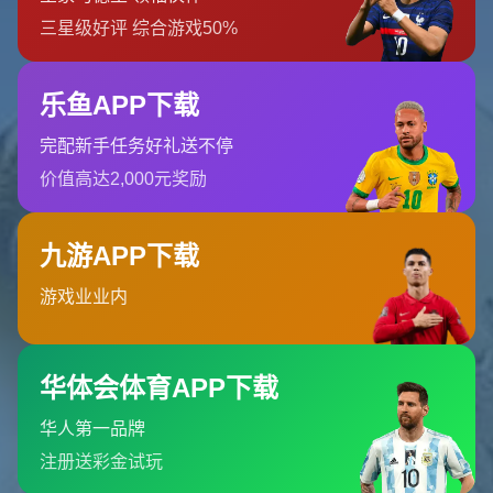
触保持了相对统一的尺度 是否有明显的摇摆
其次是主裁对比赛节奏的掌控力 一些经验丰富的裁判会利用哨声节奏 有
时迅速吹停 有时给出合理的优势判罚 允许比赛继续 通过优势判罚与补回
牌的方式 既保持流畅度 又不丢失对犯规者的震慑力 裁判专家在分析时
会特别指出某些经典回合 比如主裁在中场的一次优势判罚 让进攻方形成
绝佳机会 随后在死球时回头给出黄牌 这种处理既体现规则精神 又体现管
理智慧
第三个维度是情绪管理和沟通能力 国家德比往往会出现围裁判 抗议甚至
情绪失控的瞬间 优秀的主裁会通过身体语言 面部表情和简短但明确的口
头沟通 迅速划清界限 比如在一次冲突后 主裁快速跑进冲突核心 用手势
分开对立球员 并在第一时间召集各自队长 以平静但坚决的语气说明下一
步的纪律措施 这类处理方式在裁判专家看来远比纯粹的“多出几张牌”更具
长远控制力