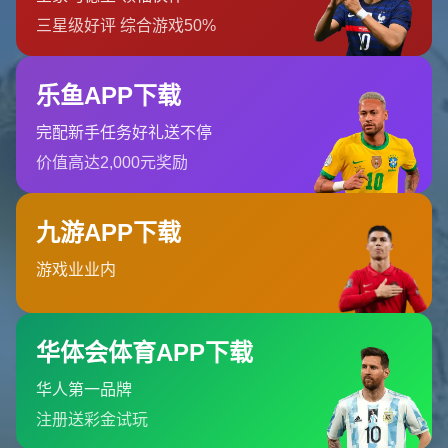
判罚尺度与叙事博弈 从VAR到公众信任
VAR技术被引入西甲本是为了提
高判罚的准确性，但现实中它往往成为争议的焦点。对于皇马来说，最令
他们不安的并非单个VAR回放的结果，而是这些结果在不同球队间是否保
持了一致的标准。例如 類似的手球，在皇马比赛中被判罚点球，却在另
一场巴萨的比赛中被裁判判定为“非故意动作”；类似的禁区身体对抗，在
一方被吹罚犯规、另一方却被视为合理对抗。当这样的案例被媒体与球迷
反复对比、剪辑与传播时，便逐渐构建出一种“裁判对某支球队更宽容”的