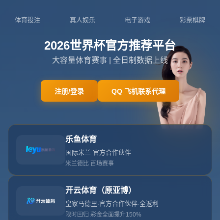
首页
>
新闻中心
网
站
2026世界杯投注正规全站
公
首
司
产
2026世界杯投注正规全站深度解析
页
介
品
新
绍
服
闻
联
务
中
系
心
我
们