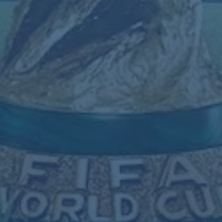
即便选择了2026世界杯投注正规全站 玩家自身的合规意识与风险控制同