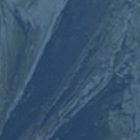
案例分析一 球迷小林的世界杯夜与“假实时”经历
以球迷小林为例，他在世界杯小组赛期间，通过搜索找到一个自称是“世
界杯滚球实时最新网址”的站点。初看之下，页面布局精美，比分、射门
统计和控球率一应俱全。但在一场欧洲强队的焦点战里，他发现电视已回
放完进球镜头，网页依旧停留在0比0，直到两分多钟后数据才更新。更令
人困惑的是，期间射门次数和角球数却在“自动刷新”。在随后的几场比赛
中，这种情况屡次出现。这说明所谓的“实时最新网址”，实际上只是做了
部分数据的脚本刷新，真正核心事件的更新仍存在明显滞后。小林后来选
择了另一个更为权威的入口，虽然界面简洁，但数据同步更接近直播节
奏，使用体验相差甚远。
如何识别真正有价值的世界杯滚球实时最新网址