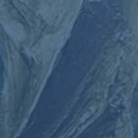
所谓教程 说到底是教你如何在信息上占据更理性的视角 对世界杯外围来
说 信息来源大致可以分为三类 一类是官方机构数据和新闻 如国际足联
各国家队官方发布的伤病 名单 赛前发布会内容等 这类信息权威但往往较
为克制 第二类是专业媒体和数据网站 提供球队近期战绩 场均进球丢球
预期进球xG 战术板解析等 这些可以帮助你更客观评估一支球队的真实状
态 第三类是社交平台和民间分析 含有不少一线记者爆料 球迷观察甚至内
幕传言 但也掺杂着情绪与偏见 一份真正有价值的“2026世界杯外围教程官
方风格” 一定会教你如何给不同信息源设置权重 比如 把官方数据和权威
媒体作为分析基础 只将社交平台的风向作为参考 而不是反过来被情绪和
热点带着走 只有这样的信息框架 才能为你的每一次决策提供相对清晰的
逻辑支撑
典型案例分析一 冷门小组赛的外围误区
以往世界杯中 不乏世界排名靠前的强队在小组赛首轮出现意外 比如某届
世界杯 某传统豪门在外界一致看好下 意外输给布局紧密的弱旅 回头来看
很多当时的外围支持者几乎没有认真评估以下因素 球队刚经历漫长赛季
主力球员疲劳明显 教练组采用了较为保守的首发阵容 对手则提前数月集
中备战 针对性极强 这些线索其实在赛前的官方新闻发布会和友谊赛表现
中都有迹可循 但因为市场情绪和声望效应 大量参与者忽略了这些理性信
号 这种案例提醒我们 在学习2026世界杯外围教程时 不应只停留在“看排
名押强队”的直觉层面 而要学会通过热身赛表现 阵容完整度 战术匹配度
构建更全面的判断框架
典型案例分析二 淘汰赛阶段的心态陷阱
另一个常见现象出现在淘汰赛阶段 某些球队在小组赛阶段表现惊艳 连战
连捷 让不少外围参与者产生“追强队一路到底”的冲动 然而 一旦进入淘汰