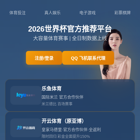
首页
>
新闻中心
网
站
2026世界杯外围教程官方
公
首
司
产
2026世界杯外围教程官方指南
无论你是资深球迷还是刚刚入坑的新手 2026世界杯的临近都意味着一场
页
席卷全球的足球狂欢 正因如此 围绕赛事的外围玩法和信息需求也会在未
介
品
新
来两年持续升温 很多人在搜索“2026世界杯外围教程官方”时 并不是单纯
想知道如何参与一两场竞猜 而是希望系统理解规则 熟悉玩法 风险与机会
绍
服
闻
联
并存的结构 以及如何在繁杂信息中分辨相对可靠的官方渠道与教程 下面
这篇文章就尝试用通俗的方式 构建一套从入门到进阶的实用思路 帮助你
务
中
系
少走弯路 更理性更安全地参与世界杯相关外围活动
理解2026世界杯外围教程官方这一概念
要想真正看懂所谓的“外围教程” 首先要厘清三个关键点 一是 2026世界杯
心
我
的赛制和时间安排 二是 外围玩法本身的基本逻辑 三是 “官方”二字在这里
的实际含义 很多人容易把外围简单等同为押注比分 但在世界杯这种顶级
们
赛事中 外围泛指围绕比赛结果 球员表现 赛况走势等建立起来的一系列预
测和玩法 其中部分在合法合规的平台上以体育竞猜的形式存在 部分则在
灰色甚至非法渠道暗流涌动 所谓“官方教程” 并不是鼓励盲目参与任何形