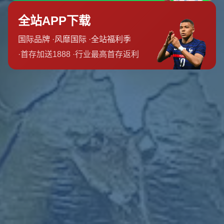
当我们谈到外围教程时 通常离不开几种最常见的玩法结构 比如全场胜平
负 让球盘 进球数 大小球 比分预测 球员表现相关的特殊玩法等等 这些名
词背后 是一整套风险与回报的组合逻辑 例如 胜平负是最直观的结果预测
常常被新手视为“门槛最低”的选项 但在世界杯这种杯赛环境中 强队稳胜
并不是常态 任何一场小组赛都可能被战术保守 轮换阵容或者心理压力改
写结果 这也是教程中反复强调的一个重点 你看到的表面实力差距 并不一
定等于真实赔率所对应的“性价比” 而让球盘和大小球则更强调对比赛节奏
比赛强度以及双方踢法风格的理解 例如某些欧洲球队善于在领先后控节
奏 收脚保守 这会显著压低下半场进球数 而拉美球队则可能在比分领先时
继续投入进攻 这些差异 是任何一本真正称得上“官方水准”的外围教程 都
必须用案例来细致说明的
“官方教程”与风险提示的必要性