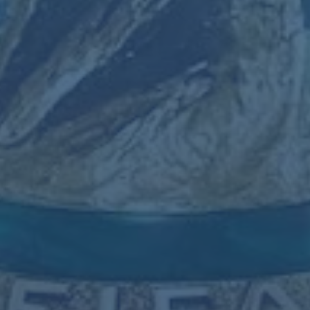
赛 对手的针对性防守升级 比赛节奏放缓 赛场上的每一次冒险都可能付出
巨大代价 很多强队会更加重视防守平衡而不是猛攻 结果就是 比分往往比
小组赛更加紧张甚至频繁出现加时点球 对于习惯押“多球大胜”的参与者来
说 这种节奏变化显然被低估了 一份成熟的2026世界杯外围教程 必须引导
读者认识到 赛事阶段不同 战术取向会显著改变外围的统计分布 在淘汰赛
阶段 盲目延续小组赛时期的投注逻辑 很可能会大幅增加偏差
如何识别真正有价值的外围教程内容
当你在网络上搜索“2026世界杯外围教程官方”时 会发现大量文章和视频涌
入视野 其中有的严谨 有的则明显带有广告和引流倾向 识别优质内容的关
键标准包括 是否系统讲解基础规则与玩法结构 是否给出清晰的风险提示
是否重视资金管理和心态 是否引用真实数据和案例进行分析 以及是否鼓
励独立思考 而不是直接给“明牌推荐” 只要内容高度集中在“跟我押哪一场”
“我有内部消息”这类语句上 就可以把可信度打上问号 真正值得参考的教
程 应该让你学会自己判断 而不是成为任何人所谓“战绩截图”的附属品
技术工具与数据思维在2026世界杯外围中的作用
随着数据分析的普及 越来越多的官方与半官方平台为世界杯提供详尽统
计 包括跑动距离 抢断成功率 射门质量 传球线路热区等 这些信息的价值
不在于让你变成职业分析师 而在于帮助你跳出只看比分的局限 从更深层
的结构理解球队表现 比如 某队连续几场小胜 但xG明显占优 射门质量高
对手门将发挥超常 这说明球队进攻体系其实运转良好 未来走势可能被低
估 相反 如果某队凭借定位球和对手失误连胜 但整体数据平平 那么在外
围分析时就要意识到这种“表面强势”的脆弱性 一份具备前瞻性的2026世界
杯外围教程 往往会鼓励用户学会读懂这些基础数据 并结合赔率变化做出