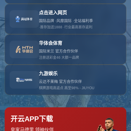
404 Error
糟糕！找不到该页面
糟糕！找不到该页面
返回首页
订阅新闻通讯
随时了解我们的最新动态！订阅我们的时事通讯即可收到独家内
容和特别优惠。
订阅我们的服务